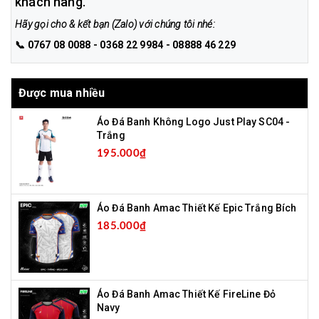
khách hàng.
Hãy gọi cho & kết bạn (Zalo) với chúng tôi nhé:
📞 0767 08 0088 - 0368 22 9984 - 08888 46 229
Được mua nhiều
Áo Đá Banh Không Logo Just Play SC04 -
Trắng
195.000₫
Áo Đá Banh Amac Thiết Kế Epic Trắng Bích
185.000₫
Áo Đá Banh Amac Thiết Kế FireLine Đỏ
Navy