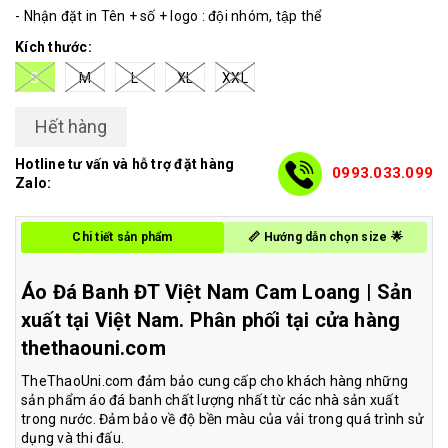
- Nhận đặt in Tên + số + logo : đội nhóm, tập thể
Kích thước:
S
M
L
XL
XXL
Hết hàng
Hotline tư vấn và hỗ trợ đặt hàng
0993.033.099
Zalo:
Chi tiết sản phẩm
📏 Hướng dẫn chọn size 🌟
Áo Đá Banh ĐT Việt Nam Cam Loang | Sản
xuất tại Việt Nam. Phân phối tại cửa hàng
thethaouni.com
TheThaoUni.com đảm bảo cung cấp cho khách hàng những
sản phẩm áo đá banh chất lượng nhất từ các nhà sản xuất
trong nước. Đảm bảo về độ bền màu của vải trong quá trình sử
dụng và thi đấu.