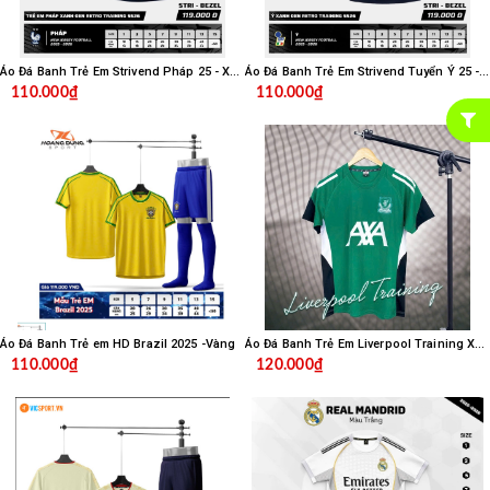
Áo Đá Banh Trẻ Em Strivend Pháp 25 - Xanh Đen
Áo Đá Banh Trẻ Em Strivend Tuyển Ý 25 - Xanh Đen
110.000₫
110.000₫
Áo Đá Banh Trẻ em HD Brazil 2025 -Vàng
Áo Đá Banh Trẻ Em Liverpool Training Xanh Rêu 25/26
110.000₫
120.000₫