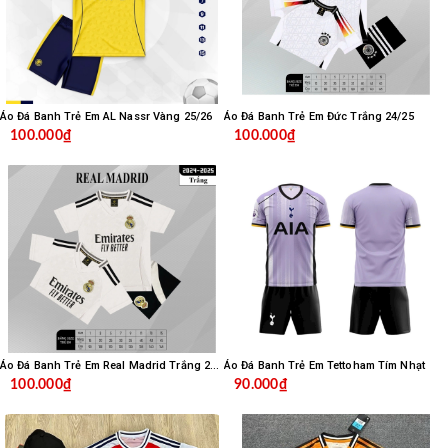
Áo Đá Banh Trẻ Em AL Nassr Vàng 25/26
Áo Đá Banh Trẻ Em Đức Trắng 24/25
100.000₫
100.000₫
Áo Đá Banh Trẻ Em Real Madrid Trắng 24/25
Áo Đá Banh Trẻ Em Tettoham Tím Nhạt
100.000₫
90.000₫