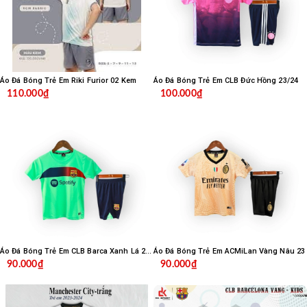
Áo Đá Bóng Trẻ Em Riki Furior 02 Kem
Áo Đá Bóng Trẻ Em CLB Đức Hồng 23/24
110.000₫
100.000₫
Áo Đá Bóng Trẻ Em CLB Barca Xanh Lá 23/24
Áo Đá Bóng Trẻ Em ACMiLan Vàng Nâu 23
90.000₫
90.000₫