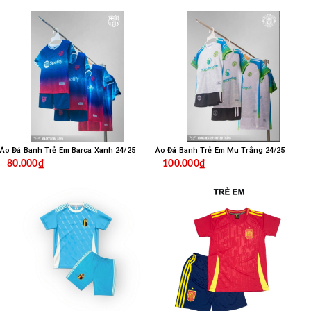
Áo Đá Banh Trẻ Em Barca Xanh 24/25
Áo Đá Banh Trẻ Em Mu Trắng 24/25
80.000₫
100.000₫