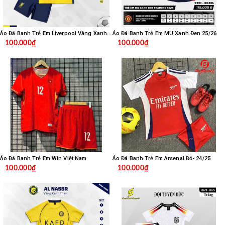
Áo Đá Banh Trẻ Em Liverpool Vàng Xanh Đen
Áo Đá Banh Trẻ Em MU Xanh Đen 25/26
100.000₫
100.000₫
Áo Đá Banh Trẻ Em Win Việt Nam
Áo Đá Banh Trẻ Em Arsenal Đỏ- 24/25
100.000₫
100.000₫