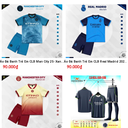
Áo Đá Banh Trẻ Em CLB Man City 25- Xanh Lý
Áo Đá Banh Trẻ Em CLB Real Madrid 2025 - Xanh Biển
90.000₫
90.000₫