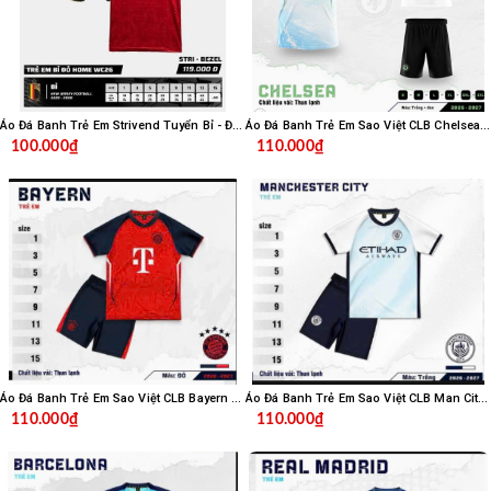
Áo Đá Banh Trẻ Em Strivend Tuyển Bỉ - Đỏ Đô
Áo Đá Banh Trẻ Em Sao Việt CLB Chelsea 26 - Trắng
100.000₫
110.000₫
Áo Đá Banh Trẻ Em Sao Việt CLB Bayern 26 - Đỏ
Áo Đá Banh Trẻ Em Sao Việt CLB Man City 26 - Trắng
110.000₫
110.000₫