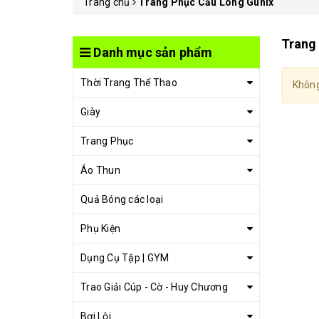
Trang chủ
Trang Phục Cầu Lông Gunix
Trang
Danh mục sản phẩm
Thời Trang Thể Thao
Không
Giày
Trang Phục
Áo Thun
Quả Bóng các loại
Phụ Kiện
Dụng Cụ Tập | GYM
Trao Giải Cúp - Cờ - Huy Chương
Bơi Lội