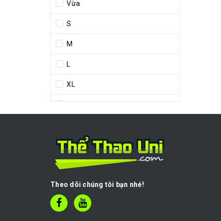
Vừa
S
M
L
XL
38
39
40
41
Theo dõi chúng tôi bạn nhé!
42
43