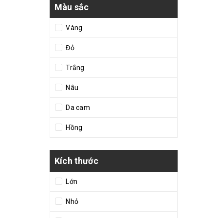
Màu sắc
Vàng
Đỏ
Trắng
Nâu
Da cam
Hồng
Kích thước
Lớn
Nhỏ