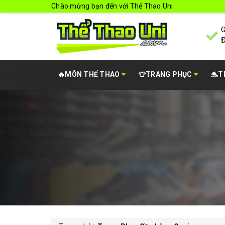
Chào mừng bạn đến với Thể Thao Uni
G
Đ
🔥MÔN THỂ THAO
👕TRANG PHỤC
🐬T