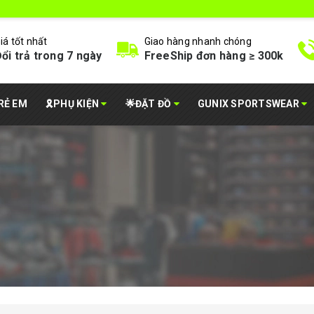
iá tốt nhất
Giao hàng nhanh chóng
ổi trả trong 7 ngày
FreeShip đơn hàng ≥ 300k
RẺ EM
🎗️PHỤ KIỆN
🌟ĐẶT ĐỒ
GUNIX SPORTSWEAR