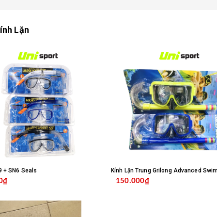
Kính Lặn
9 + SN6 Seals
Kính Lặn Trung Grilong Advanced Swi
0₫
150.000₫
MUA HÀNG
MUA HÀ