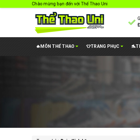
Chào mừng bạn đến với Thể Thao Uni
G
Đ
🔥MÔN THỂ THAO
👕TRANG PHỤC
🐬T