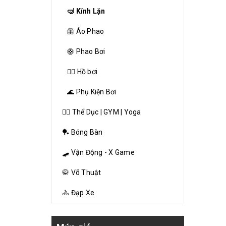
🤿 Kính Lặn
🦺 Áo Phao
🛟 Phao Bơi
🏊‍♂️ Hồ bơi
🌊 Phụ Kiện Bơi
🏋️‍♂️ Thể Dục | GYM | Yoga
🏓 Bóng Bàn
🛹 Vận Động - X Game
🥋 Võ Thuật
🚴 Đạp Xe