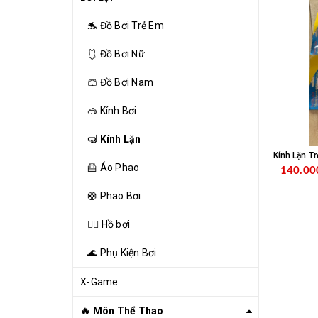
🐬 Đồ Bơi Trẻ Em
🩱 Đồ Bơi Nữ
🩳 Đồ Bơi Nam
🥽 Kính Bơi
🤿 Kính Lặn
Kính Lặn T
🦺 Áo Phao
140.00
🛟 Phao Bơi
🏊‍♂️ Hồ bơi
🌊 Phụ Kiện Bơi
X-Game
🔥 Môn Thể Thao