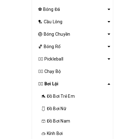
⚽ Bóng Đá
🏸 Cầu Lông
🏐 Bóng Chuyền
🏀 Bóng Rổ
🤾‍♂️ Pickleball
🏃‍♂️ Chạy Bộ
🏊‍♂️ Bơi Lội
🐬 Đồ Bơi Trẻ Em
🩱 Đồ Bơi Nữ
🩳 Đồ Bơi Nam
🥽 Kính Bơi