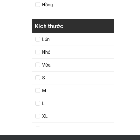
Hồng
Kích thước
Lớn
Nhỏ
Vừa
S
M
L
XL
38