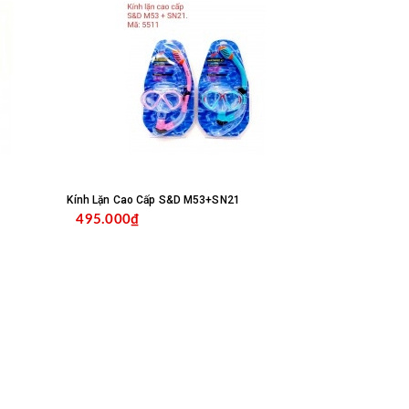
Kính Lặn Cao Cấp S&D M53+SN21
495.000₫
NG
MUA HÀNG