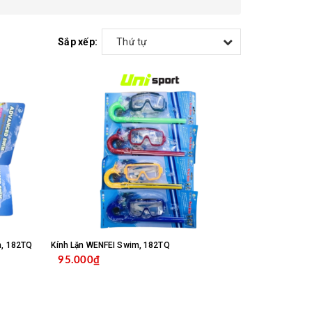
Sắp xếp:
Thứ tự
m, 182TQ
Kính Lặn WENFEI Swim, 182TQ
95.000₫
NG
MUA HÀNG