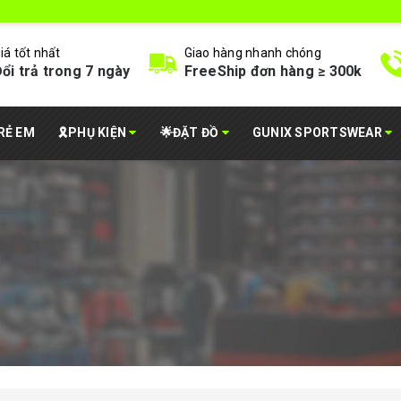
iá tốt nhất
Giao hàng nhanh chóng
ổi trả trong 7 ngày
FreeShip đơn hàng ≥ 300k
RẺ EM
🎗️PHỤ KIỆN
🌟ĐẶT ĐỒ
GUNIX SPORTSWEAR