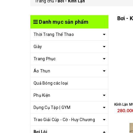
Trang chủ
Bơi - Kính Lặn
Bơi - 
Danh mục sản phẩm
Thời Trang Thể Thao
Giày
Trang Phục
Áo Thun
Quả Bóng các loại
Phụ Kiện
Kính Lặn M
Dụng Cụ Tập | GYM
280.00
Trao Giải Cúp - Cờ - Huy Chương
Bơi Lội