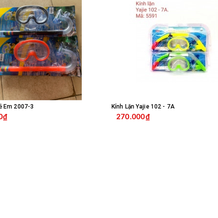
rẻ Em 2007-3
Kính Lặn Yajie 102 - 7A
0₫
270.000₫
MUA HÀNG
MUA HÀ