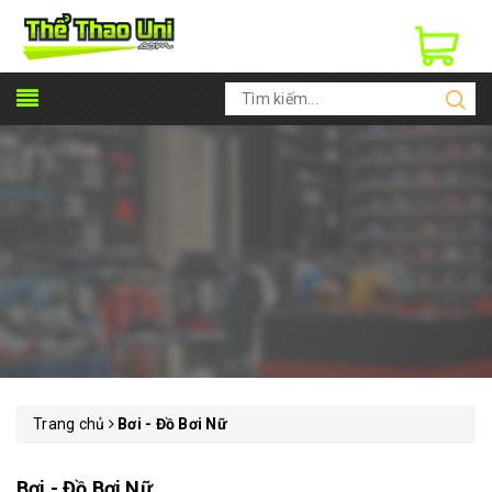
Trang chủ
Bơi - Đồ Bơi Nữ
Bơi - Đồ Bơi Nữ