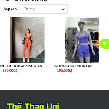
Sắp xếp:
Thứ tự
Sét GYM Dài MiTao 202 3 Lỗ Cam
Set Gym Nữ Đùi Trơn TK Xanh
380.000₫
195.000₫