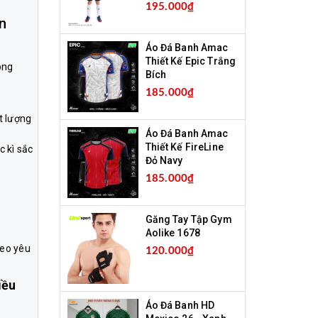
195.000₫
n
Áo Đá Banh Amac
Thiết Kế Epic Trắng
ong
Bích
185.000₫
t lượng
Áo Đá Banh Amac
Thiết Kế FireLine
c kì sắc
Đỏ Navy
185.000₫
Găng Tay Tập Gym
Aolike 1678
heo yêu
120.000₫
iều
Áo Đá Banh HD