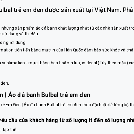
ulbal trẻ em đen được sản xuất tại Việt Nam. Phâ
hững sản phẩm áo đá banh chất lượng nhất từ các nhà sản xuất tr
 sử dụng và thi đấu.
cho người dùng.
imation tiên tiến bằng mực in của Hàn Quốc đảm bảo sức khỏe và chấ
n sublimation - mực thăng hoa hoặc in lụa, in decal (Tùy theo mẫu) cự
 đen.
n | Áo đá banh Bulbal trẻ em đen
 Trẻ Em Đen | Áo đá banh Bulbal trẻ em đen theo đội hoặc lẻ từng bộ t
 yêu cầu của khách hàng từ số lượng ít đến số lượng nh
 tập thể...