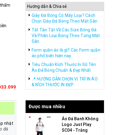
ỳ thẩm
Hướng dẫn & Chia sẻ
Giày Đá Bóng Có Mấy Loại? Cách
Chọn Giày Đá Bóng Theo Mặt Sân
 bền
Tất Tần Tật Về Các Size Bóng Đá
Và Phân Loại Bóng Theo Từng Mặt
Sân
Form quần áo là gì? Các Form quần
áo phổ biến hiện nay
Tiêu Chuẩn Kích Thước In Số Tên
Áo Đá Bóng Chuẩn & Đẹp Nhất
📍 HƯỚNG DẪN CHỌN VỊ TRÍ IN ÁO
& KÍCH THƯỚC IN ĐẸP
033.099
Được mua nhiều
Áo Đá Banh Không
ập nhật
Logo Just Play
o đá
SC04 - Trắng