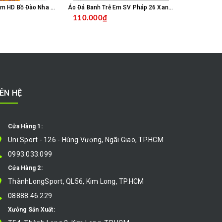
Áo Đá Banh Trẻ Em HD Bồ Đào Nha 26 - Trắng Xanh
Áo Đá Banh Trẻ Em SV Pháp 26 Xanh Đen
110.000₫
100.000
CHỌN SẢN PHẨM
CHỌN SẢN PHẨM
IÊN HỆ
Cửa Hàng 1:
Uni Sport - 126 - Hùng Vương, Ngãi Giao, TP.HCM
0993.033.099
Cửa Hàng 2:
ThànhLongSport, QL56, Kim Long, TP.HCM
08888.46.229
Xưởng Sản Xuất: