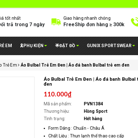
iá tốt nhất
Giao hàng nhanh chóng
ổi trả trong 7 ngày
FreeShip đơn hàng ≥ 300k
RẺ EM
🎗️PHỤ KIỆN
🌟ĐẶT ĐỒ
GUNIX SPORTSWEAR
o Trẻ Em
Áo Bulbal Trẻ Em Đen | Áo đá banh Bulbal trẻ em đen
Áo Bulbal Trẻ Em Đen | Áo đá banh Bulbal 
đen
110.000₫
Mã sản phẩm:
PVN1384
Thương hiệu:
Hồng Sport
Tình trạng:
Hết hàng
Form Dáng : Chuẩn - Châu Á
Chất Liệu : Thun lạnh thể thao cao cấp