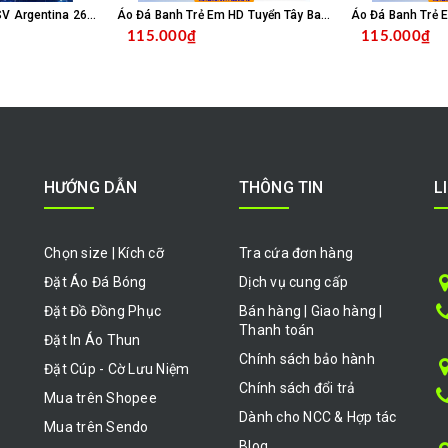
Áo Đá Banh Trẻ Em SV Argentina 26/27 - Xanh Sọc Trắng
Áo Đá Banh Trẻ Em HD Tuyển Tây Ban Nha 26 - Đỏ
115.000₫
115.000₫
HỌN SẢN PHẨM
CHỌN SẢN PHẨM
HƯỚNG DẪN
THÔNG TIN
L
Chọn size | Kích cỡ
Tra cứa đơn hàng
Đặt Áo Đá Bóng
Dịch vụ cung cấp
Đặt Đồ Đồng Phục
Bán hàng | Giao hàng |
Thanh toán
Đặt In Áo Thun
Chính sách bảo hành
Đặt Cúp - Cờ Lưu Niệm
Chính sách đổi trả
Mua trên Shopee
Dành cho NCC & Hợp tác
Mua trên Sendo
Blog