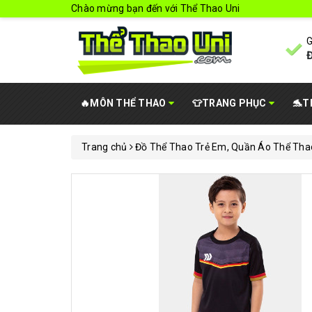
Chào mừng bạn đến với Thể Thao Uni
G
Đ
🔥MÔN THỂ THAO
👕TRANG PHỤC
🐬T
Trang chủ
Đồ Thể Thao Trẻ Em, Quần Áo Thể Tha