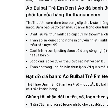
Áo Bulbal Trẻ Em Đen | Áo đá banh B
phối tại cửa hàng thethaouni.com
TheThaoUni.com đảm bảo cung cấp cho khách hàng n
nước. Đảm bảo về độ bền màu của vải trong quá trình
Chất liệu vải thun lạnh cao cấp cực kỳ thoải mái 
Thân áo sử dụng công nghê in chuyển nhiệt - subl
màu sắc tuyệt đối
Các hình in còn lại cũng được sử dụng công nghệ i
nét và bền bỉ
Logo câu lạc bộ được thêu cực sắc nét và bền bỉ.
Thân áo trắng - phiên bản thun lạnh VN quần màu
Đặt đồ đá banh: Áo Bulbal Trẻ Em Đe
Thể Thao Uni nhận đặt in Tên + số + logo :Áo Bulbal
cầu của khách hàng
Chúng tôi nhận đặt in tên, số, logo theo
Nhận đặt hàng với số lượng nhiều cho các đội bóng,