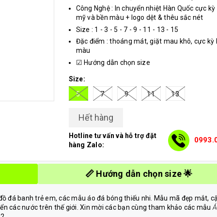
Công Nghệ : In chuyển nhiệt Hàn Quốc cực k
mỹ và bền màu + logo dệt & thêu sắc nét
Size : 1 - 3 - 5 - 7 - 9 - 11 - 13 - 15
Đặc điểm : thoáng mát, giặt mau khô, cực kỳ
màu
☑
Hướng dẫn chọn size
Size:
5
7
9
11
13
Hết hàng
Hotline tư vấn và hỗ trợ đặt
0993.
hàng Zalo:
📏 Hướng dẫn chọn size 🌟
đồ đá banh trẻ em, các mẫu áo đá bóng thiếu nhi. Mẫu mã đẹp mắt, c
ển các nước trên thế giới. Xin mời các bạn cùng tham khảo các mẫu
Á
22