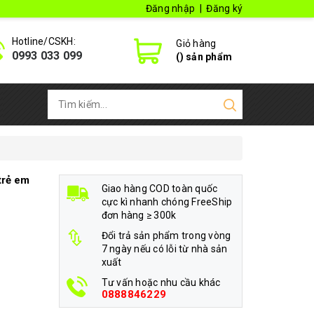
Đăng nhập
|
Đăng ký
Hotline/CSKH:
Giỏ hàng
0993 033 099
(
) sản phẩm
trẻ em
Giao hàng COD toàn quốc
cực kì nhanh chóng FreeShip
đơn hàng ≥ 300k
Đổi trả sản phẩm trong vòng
7 ngày nếu có lỗi từ nhà sản
xuất
Tư vấn hoặc nhu cầu khác
0888846229