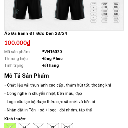
Áo Đá Banh ĐT Đức Đen 23/24
100.000₫
Mã sản phẩm:
PVN16020
Thương hiệu:
Hồng Phúc
Tình trạng:
Hết hàng
Mô Tả Sản Phẩm
-
Chất liệu vải thun lạnh cao cấp , thấm hút tốt, thoáng khí
- Công nghê in chuyển nhiệt, bền màu, đẹp
- Logo câu lạc bộ được thêu cực sắc nét và bền bỉ.
- Nhận đặt in Tên + số + logo : đội nhóm, tập thể
Kích thước:
S
M
L
XL
XXL