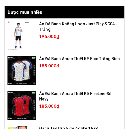
Được mua nhiều
Áo Đá Banh Không Logo Just Play SC04 -
Trắng
195.000₫
Áo Đá Banh Amac Thiết Kế Epic Trắng Bích
185.000₫
Áo Đá Banh Amac Thiết Kế FireLine Đỏ
Navy
185.000₫
Găng Tay Tập Gym Aolike 1678