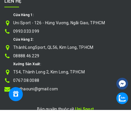
LIÊN HỆ
Cửa Hàng 1:
Uni Sport - 126 - Hùng Vương, Ngãi Giao, TP.HCM
0993.033.099
Cửa Hàng 2:
ThànhLongSport, QL56, Kim Long, TP.HCM
08888.46.229
Xưởng Sản Xuất:
T54, Thành Long 2, Kim Long, TP.HCM
0767.08.0088
thethaouni@gmail.com
Bản quyền thuộc về
Uni Sport
Cung cấp bởi
|
Sapo
So sánh