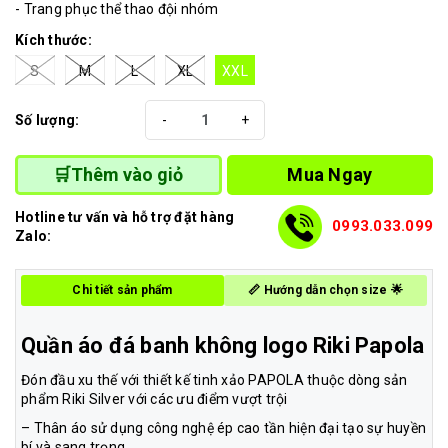
- Trang phục thể thao đội nhóm
Kích thước:
S
M
L
XL
XXL
Số lượng:
-
+
Mua Ngay
🛒Thêm vào giỏ
Hotline tư vấn và hỗ trợ đặt hàng
0993.033.099
Zalo:
Chi tiết sản phẩm
📏 Hướng dẫn chọn size 🌟
Quần áo đá banh không logo Riki Papola
Đón đầu xu thế với thiết kế tinh xảo PAPOLA thuộc dòng sản
phẩm Riki Silver với các ưu điểm vượt trội
– Thân áo sử dụng công nghệ ép cao tần hiện đại tạo sự huyền
bí và sang trọng.