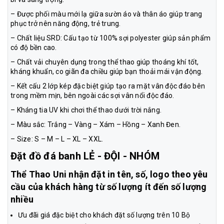
– Được phối màu mới lạ giữa sườn áo và thân áo giúp trang
phục trở nên năng động, trẻ trung.
– Chất liệu SRD: Cấu tạo từ 100% sợi polyester giúp sản phẩm
có độ bền cao.
– Chất vải chuyên dụng trong thể thao giúp thoáng khí tốt,
kháng khuẩn, co giãn đa chiều giúp bạn thoải mái vận động.
– Kết cấu 2 lớp kép đặc biệt giúp tạo ra mặt vân độc đáo bên
trong mềm mịn, bên ngoài các sợi vân nổi độc đáo.
– Kháng tia UV khi chơi thể thao dưới trời nắng.
– Màu sắc: Trắng – Vàng – Xám – Hồng – Xanh Đen.
– Size: S – M – L – XL – XXL.
Đặt đồ đá banh LẺ - ĐỘI - NHÓM
Thể Thao Uni nhận đặt in tên, số, logo theo yêu
cầu của khách hàng từ số lượng ít đến số lượng
nhiều
Ưu đãi giá đặc biệt cho khách đặt số lượng trên 10 Bộ