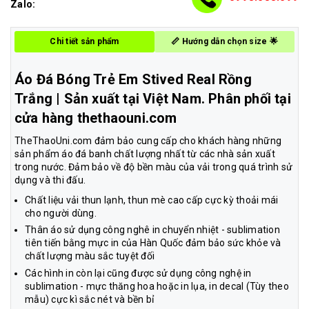
Zalo:
Chi tiết sản phẩm
📏 Hướng dẫn chọn size 🌟
Áo Đá Bóng Trẻ Em Stived Real Rồng
Trắng
| Sản xuất tại Việt Nam. Phân phối tại
cửa hàng thethaouni.com
TheThaoUni.com đảm bảo cung cấp cho khách hàng những
sản phẩm áo đá banh chất lượng nhất từ các nhà sản xuất
trong nước. Đảm bảo về độ bền màu của vải trong quá trình sử
dụng và thi đấu.
Chất liệu vải thun lạnh, thun mè cao cấp cực kỳ thoải mái
cho người dùng.
Thân áo sử dụng công nghê in chuyển nhiệt - sublimation
tiên tiến bằng mực in của Hàn Quốc đảm bảo sức khỏe và
chất lượng màu sắc tuyệt đối
Các hình in còn lại cũng được sử dụng công nghệ in
sublimation - mực thăng hoa hoặc in lụa, in decal (Tùy theo
mẫu) cực kì sắc nét và bền bỉ