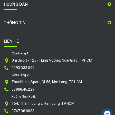
HƯỚNG DẪN
THÔNG TIN
LIÊN HỆ
Cửa Hàng 1:
Uni Sport - 126 - Hùng Vương, Ngãi Giao, TP.HCM
0993.033.099
Cửa Hàng 2:
ThànhLongSport, QL56, Kim Long, TP.HCM
08888.46.229
Xưởng Sản Xuất:
T54, Thành Long 2, Kim Long, TP.HCM
0767.08.0088