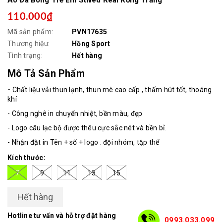
110.000₫
Mã sản phẩm:
PVN17635
Thương hiệu:
Hồng Sport
Tình trạng:
Hết hàng
Mô Tả Sản Phẩm
-
Chất liệu vải thun lạnh, thun mè cao cấp , thấm hút tốt, thoáng
khí
- Công nghê in chuyển nhiệt, bền màu, đẹp
- Logo câu lạc bộ được thêu cực sắc nét và bền bỉ.
- Nhận đặt in Tên + số + logo : đội nhóm, tập thể
Kích thước:
7
9
11
13
15
Hết hàng
Hotline tư vấn và hỗ trợ đặt hàng
0993.033.099