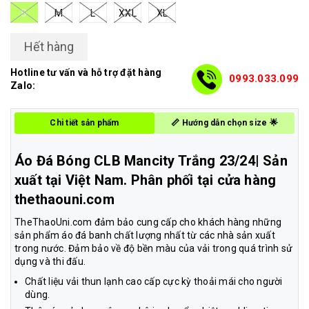
S
M
L
XXL
XL
Hết hàng
Hotline tư vấn và hỗ trợ đặt hàng
0993.033.099
Zalo:
Chi tiết sản phẩm
📏 Hướng dẫn chọn size 🌟
Áo Đá Bóng CLB Mancity Trắng 23/24| Sản
xuất tại Việt Nam. Phân phối tại cửa hàng
thethaouni.com
TheThaoUni.com đảm bảo cung cấp cho khách hàng những
sản phẩm áo đá banh chất lượng nhất từ các nhà sản xuất
trong nước. Đảm bảo về độ bền màu của vải trong quá trình sử
dụng và thi đấu.
Chất liệu vải thun lạnh cao cấp cực kỳ thoải mái cho người
dùng.