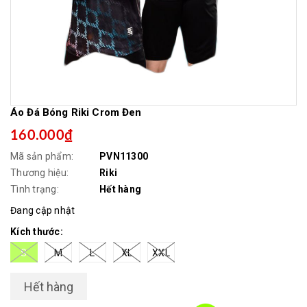
Áo Đá Bóng Riki Crom Đen
160.000₫
Mã sản phẩm:
PVN11300
Thương hiệu:
Riki
Tình trạng:
Hết hàng
Đang cập nhật
Kích thước:
S
M
L
XL
XXL
Hết hàng