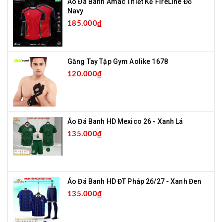
Áo Đá Banh Amac Thiết Kế FireLine Đỏ
Navy
185.000₫
Găng Tay Tập Gym Aolike 1678
120.000₫
Áo Đá Banh HD Mexico 26 - Xanh Lá
135.000₫
Áo Đá Banh HD ĐT Pháp 26/27 - Xanh Đen
135.000₫