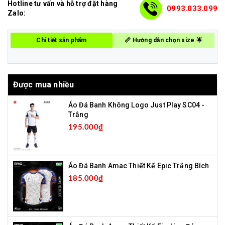
Hotline tư vấn và hỗ trợ đặt hàng
0993.033.099
Zalo:
Chi tiết sản phẩm
📏 Hướng dẫn chọn size 🌟
Được mua nhiều
Áo Đá Banh Không Logo Just Play SC04 -
Trắng
195.000₫
Áo Đá Banh Amac Thiết Kế Epic Trắng Bích
185.000₫