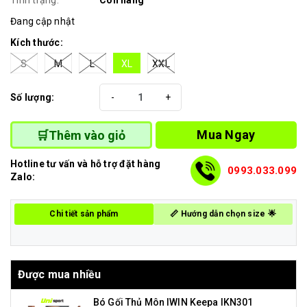
Tình trạng:
Còn hàng
Đang cập nhật
Kích thước:
S
M
L
XL
XXL
Số lượng:
-
+
Mua Ngay
🛒Thêm vào giỏ
Hotline tư vấn và hỗ trợ đặt hàng
0993.033.099
Zalo:
Chi tiết sản phẩm
📏 Hướng dẫn chọn size 🌟
Được mua nhiều
Bó Gối Thủ Môn IWIN Keepa IKN301