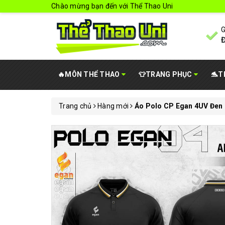
Chào mừng bạn đến với Thể Thao Uni
G
Đ
🔥MÔN THỂ THAO
👕TRANG PHỤC
🐬T
Trang chủ
Hàng mới
Áo Polo CP Egan 4UV Đen