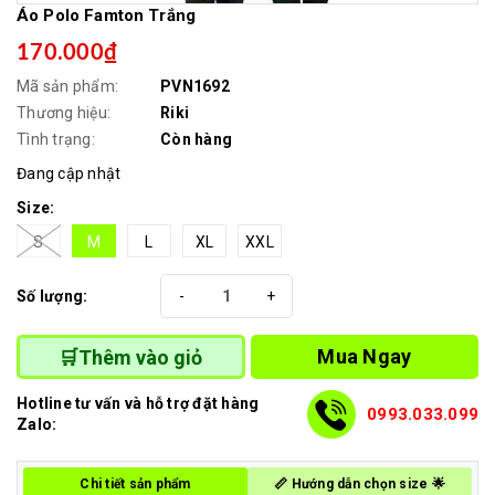
Áo Polo Famton Trắng
170.000₫
Mã sản phẩm:
PVN1692
Thương hiệu:
Riki
Tình trạng:
Còn hàng
Đang cập nhật
Size:
S
M
L
XL
XXL
Số lượng:
-
+
Mua Ngay
🛒Thêm vào giỏ
Hotline tư vấn và hỗ trợ đặt hàng
0993.033.099
Zalo:
Chi tiết sản phẩm
📏 Hướng dẫn chọn size 🌟