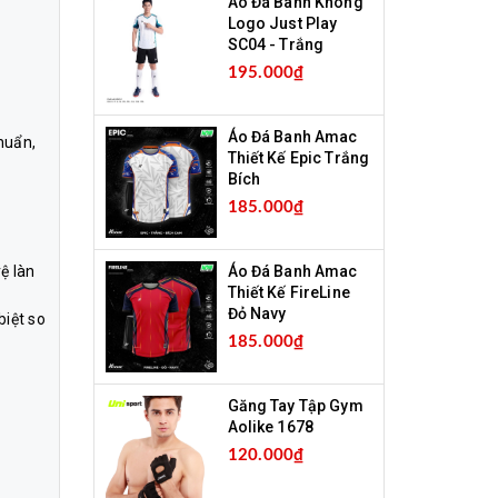
Áo Đá Banh Không
Logo Just Play
SC04 - Trắng
195.000₫
Áo Đá Banh Amac
huẩn,
Thiết Kế Epic Trắng
Bích
185.000₫
Áo Đá Banh Amac
ệ làn
Thiết Kế FireLine
Đỏ Navy
biệt so
185.000₫
Găng Tay Tập Gym
Aolike 1678
120.000₫