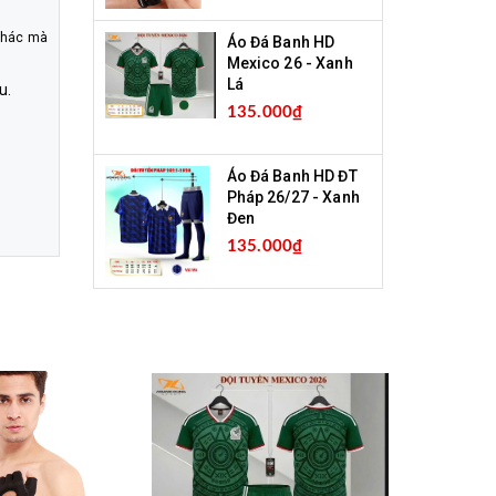
 khác mà
Áo Đá Banh HD
Mexico 26 - Xanh
Lá
u.
135.000₫
Áo Đá Banh HD ĐT
Pháp 26/27 - Xanh
Đen
135.000₫