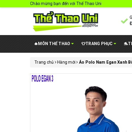
Chào mừng bạn đến với Thể Thao Uni
G
Đ
🔥MÔN THỂ THAO
👕TRANG PHỤC
🐬T
Trang chủ
Hàng mới
Áo Polo Nam Egan Xanh Bí