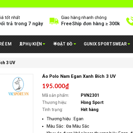
iá tốt nhất
Giao hàng nhanh chóng
ổi trả trong 7 ngày
FreeShip đơn hàng ≥ 300k
RẺ EM
🎗️PHỤ KIỆN
🌟ĐẶT ĐỒ
GUNIX SPORTSWEAR
ch 3 UV
Áo Polo Nam Egan Xanh Bích 3 UV
195.000₫
Mã sản phẩm:
PVN2301
Thương hiệu:
Hồng Sport
Tình trạng:
Hết hàng
Thương hiệu : Egan
Màu Sắc : Đa Màu Sắc