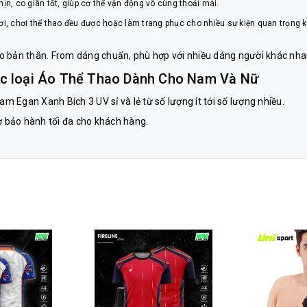
ịn, co giãn tốt, giúp cơ thể vận động vô cùng thoải mái.
ơi, chơi thể thao đều được hoặc làm trang phục cho nhiều sự kiện quan trọng
o bản thân. From dáng chuẩn, phù hợp với nhiều dáng người khác nha
c loại Áo Thể Thao Dành Cho Nam Và Nữ
 Egan Xanh Bích 3 UV sỉ và lẻ từ số lượng ít tới số lượng nhiều.
rợ bảo hành tối đa cho khách hàng.