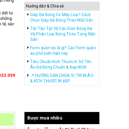
ặt riêng
Hướng dẫn & Chia sẻ
c dệt từ
Giày Đá Bóng Có Mấy Loại? Cách
g chống
Chọn Giày Đá Bóng Theo Mặt Sân
 tế, sắc
Tất Tần Tật Về Các Size Bóng Đá
Và Phân Loại Bóng Theo Từng Mặt
Sân
Form quần áo là gì? Các Form quần
áo phổ biến hiện nay
Tiêu Chuẩn Kích Thước In Số Tên
Áo Đá Bóng Chuẩn & Đẹp Nhất
033.099
📍 HƯỚNG DẪN CHỌN VỊ TRÍ IN ÁO
& KÍCH THƯỚC IN ĐẸP
Được mua nhiều