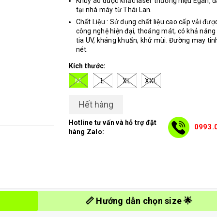
Khuy áo được khắc laser thương hiệu Egan, đ
tại nhà máy từ Thái Lan.
Chất Liệu : Sử dụng chất liệu cao cấp vải đượ
công nghệ hiện đại, thoáng mát, có khả năn
tia UV, kháng khuẩn, khử mùi. Đường may tinh
nét.
Kích thước:
M
L
XL
XXL
Hết hàng
Hotline tư vấn và hỗ trợ đặt
0993.
hàng Zalo:
📏 Hướng dẫn chọn size 🌟