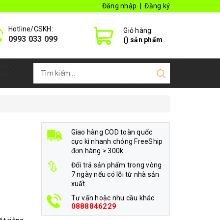
Đăng nhập
|
Đăng ký
Hotline/CSKH:
Giỏ hàng
0993 033 099
(
) sản phẩm
Giao hàng COD toàn quốc
cực kì nhanh chóng FreeShip
đơn hàng ≥ 300k
Đổi trả sản phẩm trong vòng
7 ngày nếu có lỗi từ nhà sản
xuất
Tư vấn hoặc nhu cầu khác
0888846229