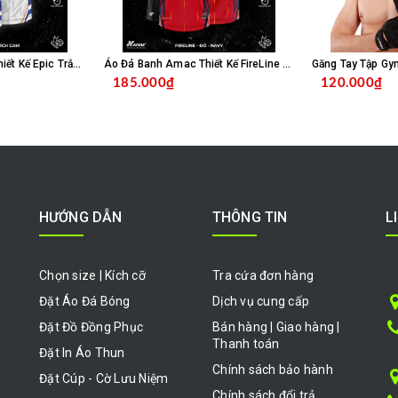
Áo Đá Banh Amac Thiết Kế Epic Trắng Bích
Áo Đá Banh Amac Thiết Kế FireLine Đỏ Navy
Găng Tay Tập Gy
185.000₫
120.000₫
HỌN SẢN PHẨM
CHỌN SẢN PHẨM
HƯỚNG DẪN
THÔNG TIN
L
Chọn size | Kích cỡ
Tra cứa đơn hàng
Đặt Áo Đá Bóng
Dịch vụ cung cấp
Đặt Đồ Đồng Phục
Bán hàng | Giao hàng |
Thanh toán
Đặt In Áo Thun
Chính sách bảo hành
Đặt Cúp - Cờ Lưu Niệm
Chính sách đổi trả