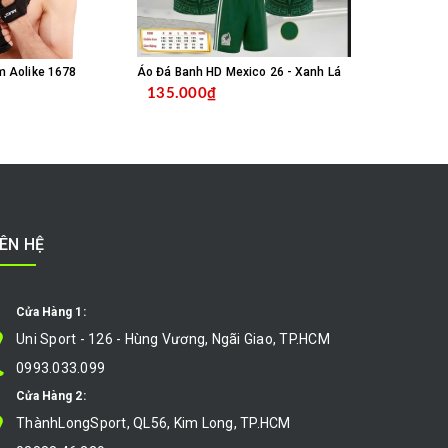
m Aolike 1678
Áo Đá Banh HD Mexico 26 - Xanh Lá
135.000₫
135.000
MUA HÀNG
CHỌN SẢN PHẨM
IÊN HỆ
Cửa Hàng 1:
Uni Sport - 126 - Hùng Vương, Ngãi Giao, TP.HCM
0993.033.099
Cửa Hàng 2:
ThànhLongSport, QL56, Kim Long, TP.HCM