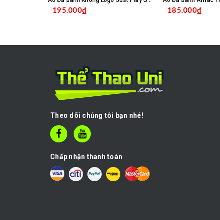
Áo Đá Banh Không Logo Just Play SC04 - Trắng
195.000₫
185.000₫
CHỌN SẢN PHẨM
C
Theo dõi chúng tôi bạn nhé!
Chấp nhận thanh toán