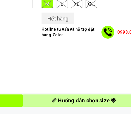
M
L
XL
XXL
Hết hàng
Hotline tư vấn và hỗ trợ đặt
0993.
hàng Zalo:
📏 Hướng dẫn chọn size 🌟