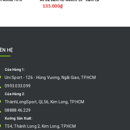
m Aolike 1678
Áo Đá Banh HD Mexico 26 - Xanh Lá
135.000₫
135.000
MUA HÀNG
CHỌN SẢN PHẨM
IÊN HỆ
Cửa Hàng 1:
Uni Sport - 126 - Hùng Vương, Ngãi Giao, TP.HCM
0993.033.099
Cửa Hàng 2:
ThànhLongSport, QL56, Kim Long, TP.HCM
08888.46.229
Xưởng Sản Xuất:
T54, Thành Long 2, Kim Long, TP.HCM