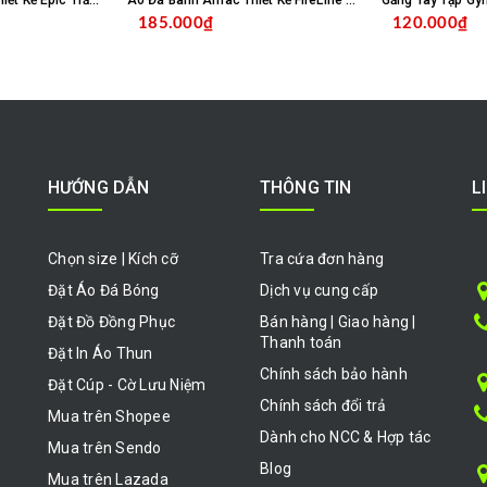
Áo Đá Banh Amac Thiết Kế Epic Trắng Bích
Áo Đá Banh Amac Thiết Kế FireLine Đỏ Navy
Găng Tay Tập Gy
185.000₫
120.000₫
HỌN SẢN PHẨM
CHỌN SẢN PHẨM
HƯỚNG DẪN
THÔNG TIN
L
Chọn size | Kích cỡ
Tra cứa đơn hàng
Đặt Áo Đá Bóng
Dịch vụ cung cấp
Đặt Đồ Đồng Phục
Bán hàng | Giao hàng |
Thanh toán
Đặt In Áo Thun
Chính sách bảo hành
Đặt Cúp - Cờ Lưu Niệm
Chính sách đổi trả
Mua trên Shopee
Dành cho NCC & Hợp tác
Mua trên Sendo
Blog
Mua trên Lazada