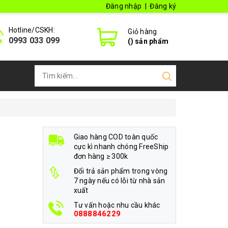
Đăng nhập
|
Đăng ký
Hotline/CSKH:
Giỏ hàng
0993 033 099
(
) sản phẩm
Giao hàng COD toàn quốc
cực kì nhanh chóng FreeShip
đơn hàng ≥ 300k
Đổi trả sản phẩm trong vòng
7 ngày nếu có lỗi từ nhà sản
xuất
Tư vấn hoặc nhu cầu khác
0888846229