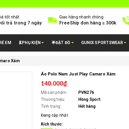
iá tốt nhất
Giao hàng nhanh chóng
ổi trả trong 7 ngày
FreeShip đơn hàng ≥ 300k
RẺ EM
🎗️PHỤ KIỆN
🌟ĐẶT ĐỒ
GUNIX SPORTSWEAR
amaro Xám
Áo Polo Nam Just Play Camaro Xám
140.000₫
Mã sản phẩm:
PVN276
Thương hiệu:
Hồng Sport
Tình trạng:
Hết hàng
Đang cập nhật
Kích thước: