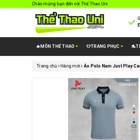
Chào mừng bạn đến với Thể Thao Uni
G
Đ
🔥MÔN THỂ THAO
👕TRANG PHỤC
🐬T
Trang chủ
Hàng mới
Áo Polo Nam Just Play C