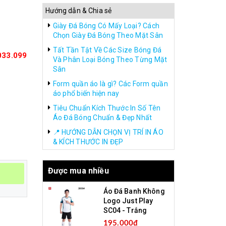
Hướng dẫn & Chia sẻ
Giày Đá Bóng Có Mấy Loại? Cách
Chọn Giày Đá Bóng Theo Mặt Sân
Tất Tần Tật Về Các Size Bóng Đá
033.099
Và Phân Loại Bóng Theo Từng Mặt
Sân
Form quần áo là gì? Các Form quần
áo phổ biến hiện nay
Tiêu Chuẩn Kích Thước In Số Tên
Áo Đá Bóng Chuẩn & Đẹp Nhất
📍 HƯỚNG DẪN CHỌN VỊ TRÍ IN ÁO
& KÍCH THƯỚC IN ĐẸP
Được mua nhiều
Áo Đá Banh Không
Logo Just Play
SC04 - Trắng
195.000₫