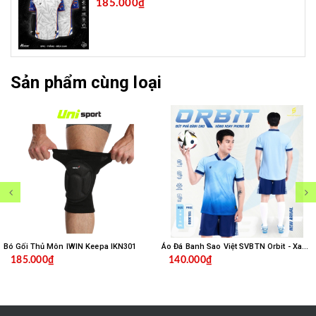
185.000₫
Sản phẩm cùng loại
Bó Gối Thủ Môn IWIN Keepa IKN301
Áo Đá Banh Sao Việt SVBTN Orbit - Xanh Biển
185.000₫
140.000₫