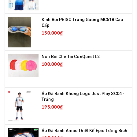
Kính Bơi PEISO Tráng Gương MC518 Cao
Cấp
150.000₫
Nón Bơi Che Tai ConQuest L2
100.000₫
Áo Đá Banh Không Logo Just Play SC04 -
Trắng
195.000₫
Áo Đá Banh Amac Thiết Kế Epic Trắng Bích