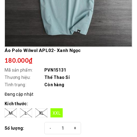
Áo Polo Wilwol APL02- Xanh Ngọc
180.000₫
Mã sản phẩm:
PVN15131
Thương hiệu:
Thể Thao Sỉ
Tình trạng:
Còn hàng
Đang cập nhật
Kích thước:
M
L
XL
XXL
Số lượng:
-
+