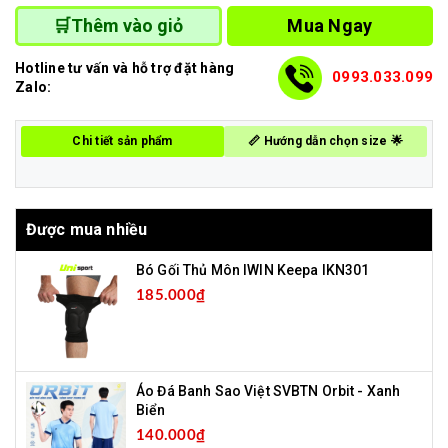
Mua Ngay
🛒Thêm vào giỏ
Hotline tư vấn và hỗ trợ đặt hàng
0993.033.099
Zalo:
Chi tiết sản phẩm
📏 Hướng dẫn chọn size 🌟
Được mua nhiều
Bó Gối Thủ Môn IWIN Keepa IKN301
185.000₫
Áo Đá Banh Sao Việt SVBTN Orbit - Xanh
Biển
140.000₫