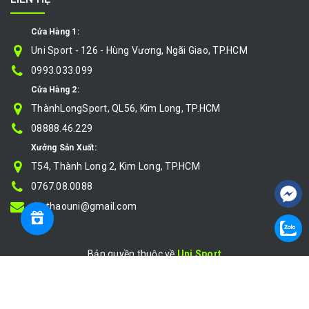
Cửa Hàng 1:
Uni Sport - 126 - Hùng Vương, Ngãi Giao, TP.HCM
0993.033.099
Cửa Hàng 2:
ThànhLongSport, QL56, Kim Long, TP.HCM
08888.46.229
Xưởng Sản Xuất:
T54, Thành Long 2, Kim Long, TP.HCM
0767.08.0088
thethaouni@gmail.com
Bản quyền thuộc về
Uni Sport
Cung cấp bởi
|
Sapo
So sánh
}