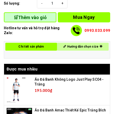
Số lượng:
-
+
Mua Ngay
🛒Thêm vào giỏ
Hotline tư vấn và hỗ trợ đặt hàng
0993.033.099
Zalo:
Chi tiết sản phẩm
📏 Hướng dẫn chọn size 🌟
Được mua nhiều
Áo Đá Banh Không Logo Just Play SC04 -
Trắng
195.000₫
Áo Đá Banh Amac Thiết Kế Epic Trắng Bích