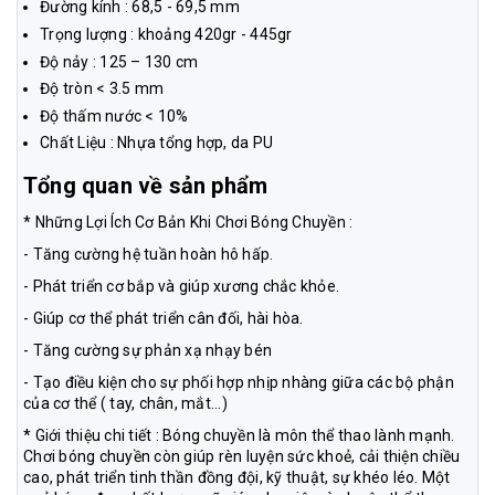
Đường kính : 68,5 - 69,5 mm
Trọng lượng : khoảng 420gr - 445gr
Độ nảy : 125 – 130 cm
Độ tròn < 3.5 mm
Độ thấm nước < 10%
Chất Liệu : Nhựa tổng hợp, da PU
Tổng quan về sản phẩm
* Những Lợi Ích Cơ Bản Khi Chơi Bóng Chuyền :
- Tăng cường hệ tuần hoàn hô hấp.
- Phát triển cơ bắp và giúp xương chắc khỏe.
- Giúp cơ thể phát triển cân đối, hài hòa.
- Tăng cường sự phản xạ nhạy bén
- Tạo điều kiện cho sự phối hợp nhịp nhàng giữa các bộ phận
của cơ thể ( tay, chân, mắt...)
* Giới thiệu chi tiết : Bóng chuyền là môn thể thao lành mạnh.
Chơi bóng chuyền còn giúp rèn luyện sức khoẻ, cải thiện chiều
cao, phát triển tinh thần đồng đội, kỹ thuật, sự khéo léo. Một