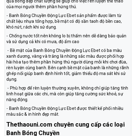
quả bóng đẹp chất lượng sẽ giúp cho việc rèn luyện thể thao
của mọi người thêm phần hứng thú.
- Banh Bóng Chuyền Động Lực Ebet sản phẩm được làm từ
chất liệu nhựa tổng hợp, bề mặt có độ sần taoh độ bền cao,
khó nứt, rách khi sử dụng.
- Chống nước tốt nên không lo bị thấm nên dễ dàng bảo quản
và sử dụng cả khi có mưa, độ ẩm cao
- Bề mặt của Banh Bóng Chuyền Động Lực Ebet có ba màu
xanh dương, vàng và trắng là những sắc màu được phối hợp
hài hòa tạo thêm phần hứng thú người dùng mỗi khi chơi đùa,
rèn luyện cùng banh. Bên cạnh bề mặt của banh là những rãnh
ghép nối giúp banh định hình tốt, giảm thiểu độ ma sát khi sử
dụng.
- Phù hợp để rèn luyện thường xuyên, không chỉ giúp tăng tính
linh hoạt giữa các chi, mà còn giúp tăng cường sức khoẻ, sự
năng động.
- Banh Bóng Chuyền Động Lực Ebet được thiết kế phối nhiều
màu sắc & in hình đẹp mắt.
Thethaouni.com chuyên cung cấp các loại
Banh Bóng Chuyền