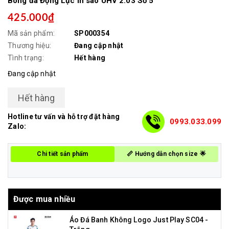
Bóng đá Động Lực in sao UHV 2.03 Số 5
425.000₫
Mã sản phẩm:
SP000354
Thương hiệu:
Đang cập nhật
Tình trạng:
Hết hàng
Đang cập nhật
Hết hàng
Hotline tư vấn và hỗ trợ đặt hàng
0993.033.099
Zalo:
Chi tiết sản phẩm
📏 Hướng dẫn chọn size 🌟
Được mua nhiều
Áo Đá Banh Không Logo Just Play SC04 -