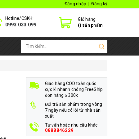
Đăng nhập
|
Đăng ký
Hotline/CSKH:
Giỏ hàng
0993 033 099
(
) sản phẩm
Giao hàng COD toàn quốc
cực kì nhanh chóng FreeShip
đơn hàng ≥ 300k
Đổi trả sản phẩm trong vòng
7 ngày nếu có lỗi từ nhà sản
xuất
Tư vấn hoặc nhu cầu khác
0888846229