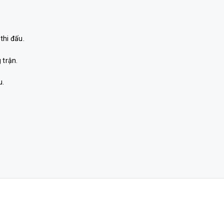
thi đấu.
 trận.
u.
p