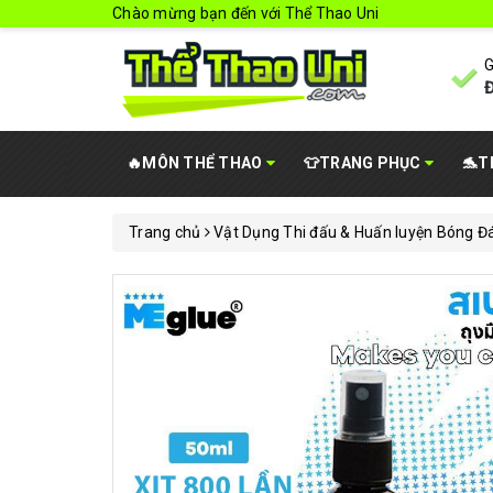
Chào mừng bạn đến với Thể Thao Uni
G
Đ
🔥MÔN THỂ THAO
👕TRANG PHỤC
🐬T
Trang chủ
Vật Dụng Thi đấu & Huấn luyện Bóng Đ