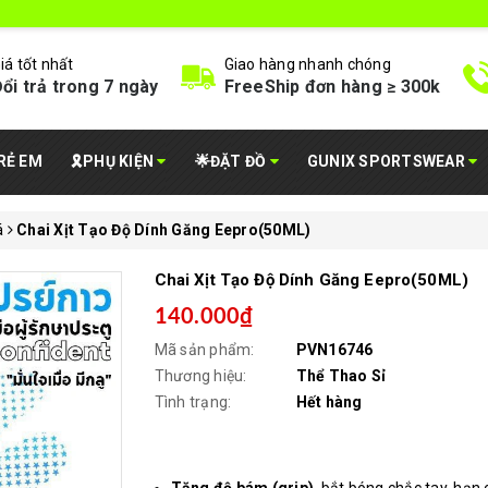
iá tốt nhất
Giao hàng nhanh chóng
ổi trả trong 7 ngày
FreeShip đơn hàng ≥ 300k
RẺ EM
🎗️PHỤ KIỆN
🌟ĐẶT ĐỒ
GUNIX SPORTSWEAR
á
Chai Xịt Tạo Độ Dính Găng Eepro(50ML)
Chai Xịt Tạo Độ Dính Găng Eepro(50ML)
140.000₫
Mã sản phẩm:
PVN16746
Thương hiệu:
Thể Thao Sỉ
Tình trạng:
Hết hàng