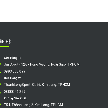
IÊN HỆ
Cửa Hàng 1:
Uni Sport - 126 - Hùng Vương, Ngãi Giao, TP.HCM
0993.033.099
Cửa Hàng 2:
ThànhLongSport, QL56, Kim Long, TP.HCM
08888.46.229
Xưởng Sản Xuất:
T54, Thành Long 2, Kim Long, TP.HCM