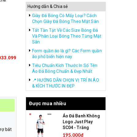
chế
Hướng dẫn & Chia sẻ
Giày Đá Bóng Có Mấy Loại? Cách
Chọn Giày Đá Bóng Theo Mặt Sân
Tất Tần Tật Về Các Size Bóng Đá
Và Phân Loại Bóng Theo Từng Mặt
Sân
Form quần áo là gì? Các Form quần
áo phổ biến hiện nay
033.099
Tiêu Chuẩn Kích Thước In Số Tên
Áo Đá Bóng Chuẩn & Đẹp Nhất
📍 HƯỚNG DẪN CHỌN VỊ TRÍ IN ÁO
& KÍCH THƯỚC IN ĐẸP
Được mua nhiều
Áo Đá Banh Không
Logo Just Play
SC04 - Trắng
rợ bắt
195.000₫