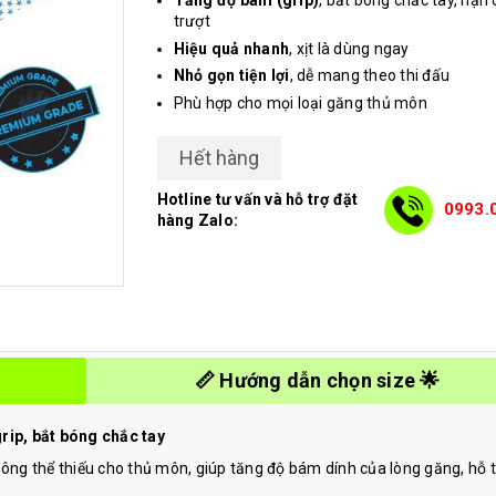
Tăng độ bám (grip)
, bắt bóng chắc tay, hạn 
trượt
Hiệu quả nhanh
, xịt là dùng ngay
Nhỏ gọn tiện lợi
, dễ mang theo thi đấu
Phù hợp cho mọi loại găng thủ môn
Hết hàng
Hotline tư vấn và hỗ trợ đặt
0993.
hàng Zalo:
📏 Hướng dẫn chọn size 🌟
rip, bắt bóng chắc tay
hông thể thiếu cho thủ môn, giúp tăng độ bám dính của lòng găng, hỗ t