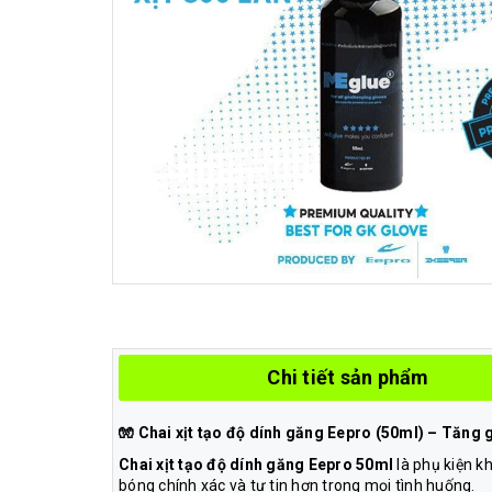
Chi tiết sản phẩm
🧤 Chai xịt tạo độ dính găng Eepro (50ml) – Tăng g
Chai xịt tạo độ dính găng Eepro 50ml
là phụ kiện k
bóng chính xác và tự tin hơn trong mọi tình huống.