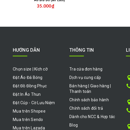
Áo Bib Đỏ (áo Lưới)
35.000₫
MUA HÀNG
MUA HÀNG
HƯỚNG DẪN
THÔNG TIN
L
Chọn size | Kích cỡ
Tra cứa đơn hàng
Đặt Áo Đá Bóng
Dịch vụ cung cấp
Đặt Đồ Đồng Phục
Bán hàng | Giao hàng |
Thanh toán
Đặt In Áo Thun
Chính sách bảo hành
Đặt Cúp - Cờ Lưu Niệm
Chính sách đổi trả
Mua trên Shopee
Dành cho NCC & Hợp tác
Mua trên Sendo
Blog
Mua trên Lazada