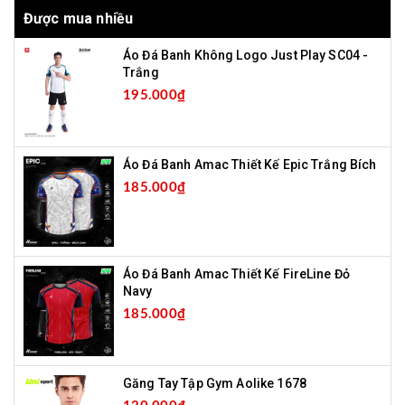
Được mua nhiều
Áo Đá Banh Không Logo Just Play SC04 -
Trắng
195.000₫
Áo Đá Banh Amac Thiết Kế Epic Trắng Bích
185.000₫
Áo Đá Banh Amac Thiết Kế FireLine Đỏ
Navy
185.000₫
Găng Tay Tập Gym Aolike 1678