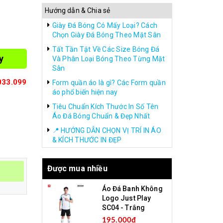
Hướng dẫn & Chia sẻ
Giày Đá Bóng Có Mấy Loại? Cách
Chọn Giày Đá Bóng Theo Mặt Sân
Tất Tần Tật Về Các Size Bóng Đá
y
Và Phân Loại Bóng Theo Từng Mặt
Sân
033.099
Form quần áo là gì? Các Form quần
áo phổ biến hiện nay
Tiêu Chuẩn Kích Thước In Số Tên
Áo Đá Bóng Chuẩn & Đẹp Nhất
📍 HƯỚNG DẪN CHỌN VỊ TRÍ IN ÁO
& KÍCH THƯỚC IN ĐẸP
Được mua nhiều
Áo Đá Banh Không
Logo Just Play
SC04 - Trắng
195.000₫