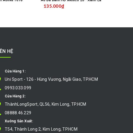
m Aolike 1678
Áo Đá Banh HD Mexico 26 - Xanh Lá
135.000₫
135.000
MUA HÀNG
CHỌN SẢN PHẨM
IÊN HỆ
Cửa Hàng 1:
Uni Sport - 126 - Hùng Vương, Ngãi Giao, TP.HCM
0993.033.099
Cửa Hàng 2:
ThànhLongSport, QL56, Kim Long, TP.HCM
08888.46.229
Xưởng Sản Xuất:
T54, Thành Long 2, Kim Long, TP.HCM