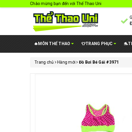
Chào mừng bạn đến với Thể Thao Uni
G
Đ
🔥MÔN THỂ THAO
👕TRANG PHỤC
🐬T
Trang chủ
Hàng mới
Đồ Bơi Bé Gái #3971