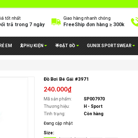
iá tốt nhất
Giao hàng nhanh chóng
ổi trả trong 7 ngày
FreeShip đơn hàng ≥ 300k
RẺ EM
🎗️PHỤ KIỆN
🌟ĐẶT ĐỒ
GUNIX SPORTSWEAR
Đồ Bơi Bé Gái #3971
240.000₫
Mã sản phẩm:
SP007970
Thương hiệu:
H - Sport
Tình trạng:
Còn hàng
Đang cập nhật
Size: