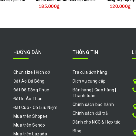
Áo Đá Banh Amac Thiết Kế Epic Trắng Bích
Áo Đá Banh Amac Thiết Kế FireLine Đỏ Navy
Găng Tay Tập Gy
185.000₫
120.000₫
HỌN SẢN PHẨM
CHỌN SẢN PHẨM
HƯỚNG DẪN
THÔNG TIN
L
Chọn size | Kích cỡ
Tra cứa đơn hàng
Đặt Áo Đá Bóng
Dịch vụ cung cấp
Đặt Đồ Đồng Phục
Bán hàng | Giao hàng |
Thanh toán
Đặt In Áo Thun
Chính sách bảo hành
Đặt Cúp - Cờ Lưu Niệm
Chính sách đổi trả
Mua trên Shopee
Dành cho NCC & Hợp tác
Mua trên Sendo
Blog
Mua trên Lazada