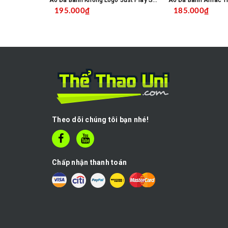
Áo Đá Banh Không Logo Just Play SC04 - Trắng
195.000₫
185.000₫
CHỌN SẢN PHẨM
C
Theo dõi chúng tôi bạn nhé!
Chấp nhận thanh toán