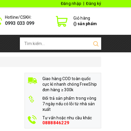
Đăng nhập
|
Đăng ký
Hotline/CSKH:
Giỏ hàng
0993 033 099
(
) sản phẩm
Giao hàng COD toàn quốc
cực kì nhanh chóng FreeShip
đơn hàng ≥ 300k
Đổi trả sản phẩm trong vòng
7 ngày nếu có lỗi từ nhà sản
xuất
Tư vấn hoặc nhu cầu khác
0888846229