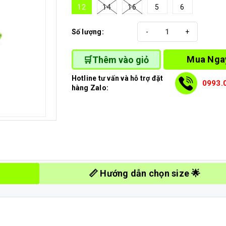
12
14
16
5
6
Số lượng:
-
+
Mua Nga
🛒Thêm vào giỏ
Hotline tư vấn và hỗ trợ đặt
0993.
hàng Zalo:
📏 Hướng dẫn chọn size 🌟