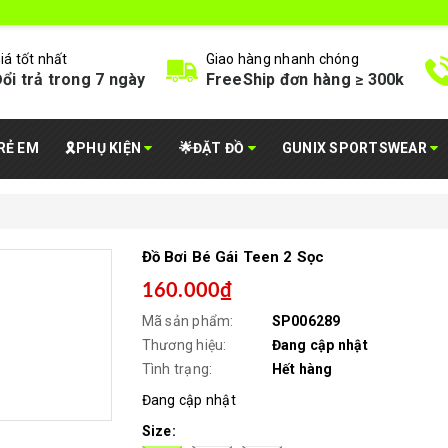
iá tốt nhất
Giao hàng nhanh chóng
ổi trả trong 7 ngày
FreeShip đơn hàng ≥ 300k
RẺ EM
🎗️PHỤ KIỆN
🌟ĐẶT ĐỒ
GUNIX SPORTSWEAR
Đồ Bơi Bé Gái Teen 2 Sọc
160.000₫
Mã sản phẩm:
SP006289
Thương hiệu:
Đang cập nhật
Tình trạng:
Hết hàng
Đang cập nhật
Size: