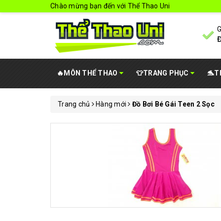
Chào mừng bạn đến với Thể Thao Uni
G
Đ
🔥MÔN THỂ THAO
👕TRANG PHỤC
🐬T
Trang chủ
Hàng mới
Đồ Bơi Bé Gái Teen 2 Sọc