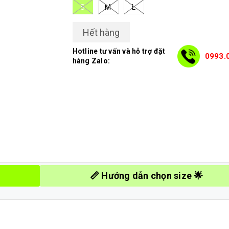
S
M
L
Hết hàng
Hotline tư vấn và hỗ trợ đặt
0993.
hàng Zalo:
📏 Hướng dẫn chọn size 🌟