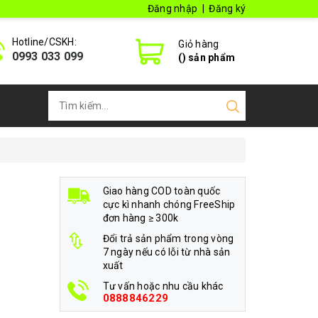
Đăng nhập
|
Đăng ký
Hotline/CSKH:
Giỏ hàng
0993 033 099
(
) sản phẩm
Giao hàng COD toàn quốc
cực kì nhanh chóng FreeShip
đơn hàng ≥ 300k
Đổi trả sản phẩm trong vòng
7 ngày nếu có lỗi từ nhà sản
xuất
Tư vấn hoặc nhu cầu khác
0888846229