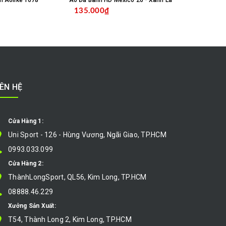
m Aolike 1678
Áo Đá Banh HD Mexico 26 - Xanh Lá
135.000₫
135.000
MUA HÀNG
CHỌN SẢN PHẨM
IÊN HỆ
Cửa Hàng 1:
Uni Sport - 126 - Hùng Vương, Ngãi Giao, TP.HCM
0993.033.099
Cửa Hàng 2:
ThànhLongSport, QL56, Kim Long, TP.HCM
08888.46.229
Xưởng Sản Xuất:
T54, Thành Long 2, Kim Long, TP.HCM