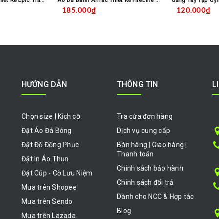
Áo Đá Banh Amac Thiết Kế Epic Trắng Bích
Áo Đá Banh Amac Thiết Kế FireLine Đỏ Navy
Găng Tay Tập Gy
185.000₫
120.000₫
HỌN SẢN PHẨM
CHỌN SẢN PHẨM
HƯỚNG DẪN
THÔNG TIN
L
Chọn size | Kích cỡ
Tra cứa đơn hàng
Đặt Áo Đá Bóng
Dịch vụ cung cấp
Đặt Đồ Đồng Phục
Bán hàng | Giao hàng |
Thanh toán
Đặt In Áo Thun
Chính sách bảo hành
Đặt Cúp - Cờ Lưu Niệm
Chính sách đổi trả
Mua trên Shopee
Dành cho NCC & Hợp tác
Mua trên Sendo
Blog
Mua trên Lazada