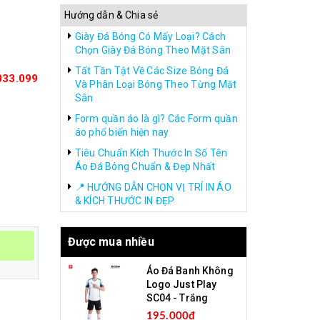
Hướng dẫn & Chia sẻ
Giày Đá Bóng Có Mấy Loại? Cách
Chọn Giày Đá Bóng Theo Mặt Sân
Tất Tần Tật Về Các Size Bóng Đá
033.099
Và Phân Loại Bóng Theo Từng Mặt
Sân
Form quần áo là gì? Các Form quần
áo phổ biến hiện nay
Tiêu Chuẩn Kích Thước In Số Tên
Áo Đá Bóng Chuẩn & Đẹp Nhất
📍 HƯỚNG DẪN CHỌN VỊ TRÍ IN ÁO
& KÍCH THƯỚC IN ĐẸP
Được mua nhiều
Áo Đá Banh Không
Logo Just Play
SC04 - Trắng
195.000₫