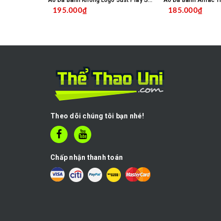
Áo Đá Banh Không Logo Just Play SC04 - Trắng
195.000₫
185.000₫
CHỌN SẢN PHẨM
C
Theo dõi chúng tôi bạn nhé!
Chấp nhận thanh toán