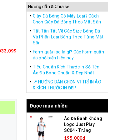
Hướng dẫn & Chia sẻ
Giày Đá Bóng Có Mấy Loại? Cách
Chọn Giày Đá Bóng Theo Mặt Sân
Tất Tần Tật Về Các Size Bóng Đá
Và Phân Loại Bóng Theo Từng Mặt
Sân
033.099
Form quần áo là gì? Các Form quần
áo phổ biến hiện nay
Tiêu Chuẩn Kích Thước In Số Tên
Áo Đá Bóng Chuẩn & Đẹp Nhất
📍 HƯỚNG DẪN CHỌN VỊ TRÍ IN ÁO
& KÍCH THƯỚC IN ĐẸP
Được mua nhiều
Áo Đá Banh Không
Logo Just Play
SC04 - Trắng
195.000₫