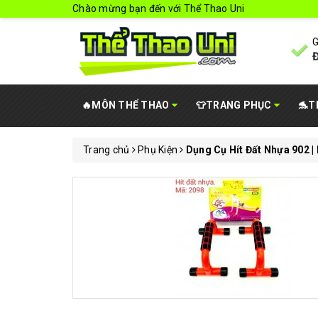
Chào mừng bạn đến với Thể Thao Uni
G
Đ
🔥MÔN THỂ THAO
👕TRANG PHỤC
🐬T
Trang chủ
Phụ Kiện
Dụng Cụ Hít Đất Nhựa 902 |