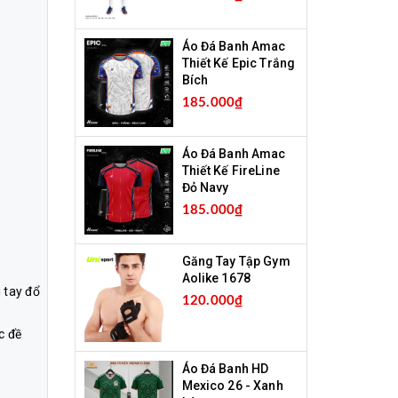
Áo Đá Banh Amac
Thiết Kế Epic Trắng
Bích
185.000₫
Áo Đá Banh Amac
Thiết Kế FireLine
Đỏ Navy
185.000₫
Găng Tay Tập Gym
Aolike 1678
 tay đổ
120.000₫
c đề
Áo Đá Banh HD
Mexico 26 - Xanh