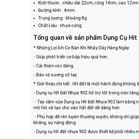
Kích thước : chiều dài 22cm, rộng 14cm, cao 12cm
Đường kính : 4mm
Trọng lượng : khoảng 8g
Chất Liệu : nhựa cứng
Tổng quan về sản phẩm Dụng Cụ Hít Đ
* Những Lợi Ích Cơ Bản Khi Nhẩy Dây Hàng Ngày:
- Giúp phát triển cơ bắp hiệu quả hơn.
- Cải thiện vóc dáng.
- Bảo vệ xương cổ tay
* Giới thiệu chi tiết : Hít đất là một hành động không
- Dụng cụ Hít Đất Nhựa 902 hổ trợ tốt trong việc tă
- Tay cầm của Dụng cụ Hít Đất Nhựa 902 làm bằng như
mồ hôi và tạo cho việc hất đất dễ dàng hơn.
- Phù hợp để rèn luyện thường xuyên, không chỉ giúp t
kháng, sự năng động.
- Dụng cụ hít đất nhựa 902 được thiết kế phối nhiề