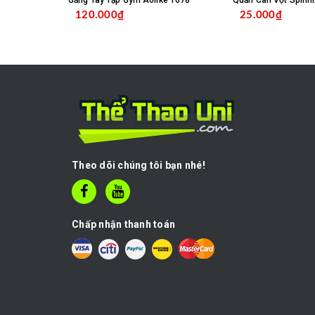
Găng Tay Tập Gym Aolike 1678
Quấn Cán Vợt Spinni
120.000₫
25.000₫
MUA HÀNG
C
Theo dõi chúng tôi bạn nhé!
Chấp nhận thanh toán