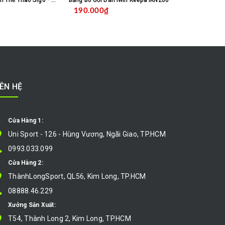
Vớ Tất Chống Trơn Thể Thao Sigo - Trắng
Băng Bó Gối Dán Iwin Keepa IKN206
Băng Bó Gối 
190.000₫
260.000
MUA HÀNG
MUA HÀNG
IÊN HỆ
Cửa Hàng 1:
Uni Sport - 126 - Hùng Vương, Ngãi Giao, TP.HCM
0993.033.099
Cửa Hàng 2:
ThànhLongSport, QL56, Kim Long, TP.HCM
08888.46.229
Xưởng Sản Xuất:
T54, Thành Long 2, Kim Long, TP.HCM