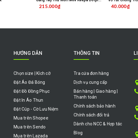
x
Găng Tay Thủ Môn IWIN Keepa Dotpro Xanh Biển
215.000₫
40.000₫
HỌN SẢN PHẨM
CHỌN SẢN PHẨM
HƯỚNG DẪN
THÔNG TIN
L
Chọn size | Kích cỡ
Tra cứa đơn hàng
Đặt Áo Đá Bóng
Dịch vụ cung cấp
Đặt Đồ Đồng Phục
Bán hàng | Giao hàng |
Thanh toán
Đặt In Áo Thun
Chính sách bảo hành
Đặt Cúp - Cờ Lưu Niệm
Chính sách đổi trả
Mua trên Shopee
Dành cho NCC & Hợp tác
Mua trên Sendo
Blog
Mua trên Lazada