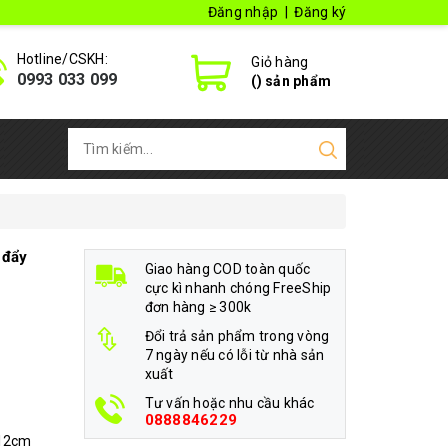
Đăng nhập
|
Đăng ký
Hotline/CSKH:
Giỏ hàng
0993 033 099
(
) sản phẩm
 đẩy
Giao hàng COD toàn quốc
cực kì nhanh chóng FreeShip
đơn hàng ≥ 300k
Đổi trả sản phẩm trong vòng
7 ngày nếu có lỗi từ nhà sản
xuất
Tư vấn hoặc nhu cầu khác
0888846229
 12cm