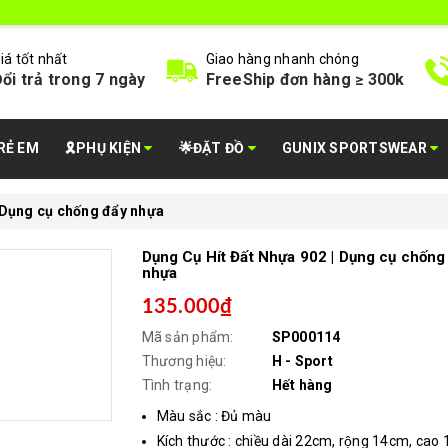
iá tốt nhất
Giao hàng nhanh chóng
ổi trả trong 7 ngày
FreeShip đơn hàng ≥ 300k
RẺ EM
🎗️PHỤ KIỆN
🌟ĐẶT ĐỒ
GUNIX SPORTSWEAR
 Dụng cụ chống đẩy nhựa
Dụng Cụ Hít Đất Nhựa 902 | Dụng cụ chống
nhựa
135.000₫
Mã sản phẩm:
SP000114
Thương hiệu:
H - Sport
Tình trạng:
Hết hàng
Màu sắc : Đủ màu
Kích thước : chiều dài 22cm, rộng 14cm, cao