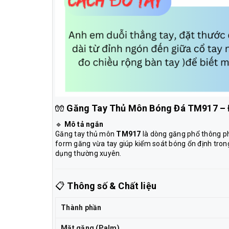
🧤
Găng Tay Thủ Môn Bóng Đá TM917 –
🔹
Mô tả ngắn
Găng tay thủ môn
TM917
là dòng găng phổ thông phù
form găng vừa tay giúp kiểm soát bóng ổn định trong 
dụng thường xuyên.
📋
Thông số & Chất liệu
Thành phần
Mặt găng (Palm)