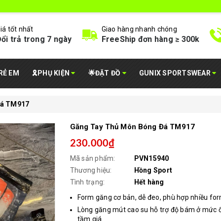
iá tốt nhất
Giao hàng nhanh chóng
ổi trả trong 7 ngày
FreeShip đơn hàng ≥ 300k
RẺ EM
🎗️PHỤ KIỆN
🌟ĐẶT ĐỒ
GUNIX SPORTSWEAR
Đá TM917
Găng Tay Thủ Môn Bóng Đá TM917
230.000₫
Mã sản phẩm:
PVN15940
Thương hiệu:
Hồng Sport
Tình trạng:
Hết hàng
Form găng cơ bản, dễ đeo, phù hợp nhiều for
Lòng găng mút cao su hỗ trợ độ bám ở mức 
tầm giá