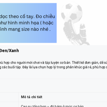
 Đen/Xanh
 hợp cho người mới chơi và tập luyện cơ bản. Thiết kế đơn giản, dễ s
các buổi tập. Đây là lựa chọn hợp lý trong phân khúc giá rẻ, phù hợp 
Mô tả chi tiết
Cao su tổng hợp – độ bám ở mức cơ bản