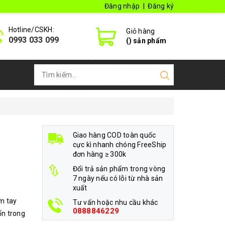
Đăng nhập
|
Đăng ký
Hotline/CSKH:
Giỏ hàng
0993 033 099
(
) sản phẩm
Giao hàng COD toàn quốc
cực kì nhanh chóng FreeShip
đơn hàng ≥ 300k
Đổi trả sản phẩm trong vòng
7 ngày nếu có lỗi từ nhà sản
xuất
m tay
Tư vấn hoặc nhu cầu khác
0888846229
ổn trong