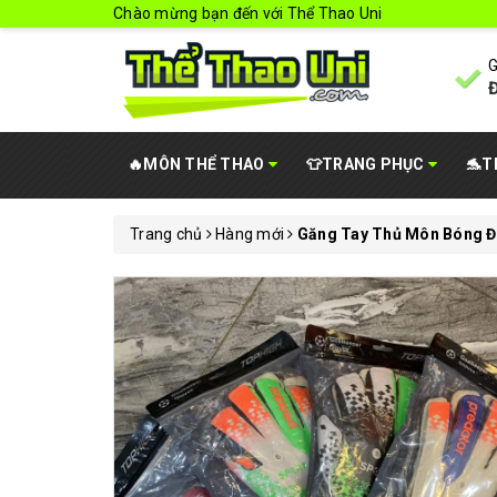
Chào mừng bạn đến với Thể Thao Uni
G
Đ
🔥MÔN THỂ THAO
👕TRANG PHỤC
🐬T
Trang chủ
Hàng mới
Găng Tay Thủ Môn Bóng 