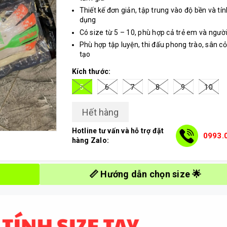
Thiết kế đơn giản, tập trung vào độ bền và tí
dụng
Có size từ 5 – 10, phù hợp cả trẻ em và người
Phù hợp tập luyện, thi đấu phong trào, sân c
tạo
Kích thước:
5
6
7
8
9
10
Hết hàng
Hotline tư vấn và hỗ trợ đặt
0993.
hàng Zalo:
📏 Hướng dẫn chọn size 🌟