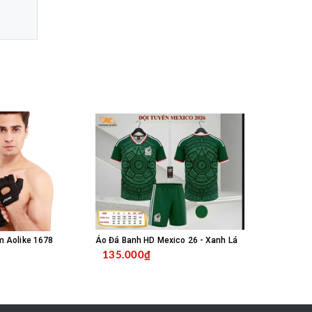
m Aolike 1678
Áo Đá Banh HD Mexico 26 - Xanh Lá
135.000₫
135.000
MUA HÀNG
CHỌN SẢN PHẨM