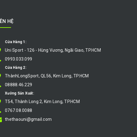
IÊN HỆ
Cửa Hàng 1:
Uni Sport - 126 - Hùng Vương, Ngãi Giao, TP.HCM
0993.033.099
Cửa Hàng 2:
ThànhLongSport, QL56, Kim Long, TP.HCM
08888.46.229
Xưởng Sản Xuất:
T54, Thành Long 2, Kim Long, TP.HCM
0767.08.0088
thethaouni@gmail.com