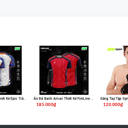
Áo Đá Banh Amac Thiết Kế Epic Trắng Bích
Áo Đá Banh Amac Thiết Kế FireLine Đỏ Navy
Găng Tay Tập Gy
185.000₫
120.000₫
HỌN SẢN PHẨM
CHỌN SẢN PHẨM