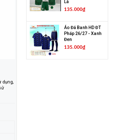
Lá
135.000₫
Áo Đá Banh HD ĐT
Pháp 26/27 - Xanh
Đen
135.000₫
ử dụng,
sử