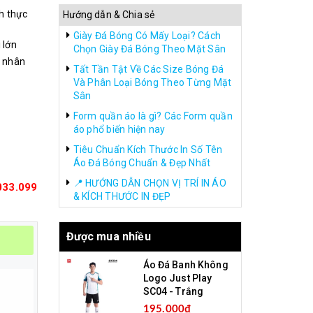
nh thực
Hướng dẫn & Chia sẻ
Giày Đá Bóng Có Mấy Loại? Cách
 lớn
Chọn Giày Đá Bóng Theo Mặt Sân
ỏ nhân
Tất Tần Tật Về Các Size Bóng Đá
Và Phân Loại Bóng Theo Từng Mặt
Sân
Form quần áo là gì? Các Form quần
áo phổ biến hiện nay
Tiêu Chuẩn Kích Thước In Số Tên
Áo Đá Bóng Chuẩn & Đẹp Nhất
📍 HƯỚNG DẪN CHỌN VỊ TRÍ IN ÁO
033.099
& KÍCH THƯỚC IN ĐẸP
Được mua nhiều
Áo Đá Banh Không
Logo Just Play
SC04 - Trắng
195.000₫