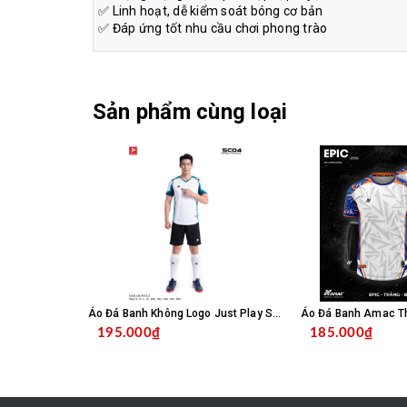
✅ Linh hoạt, dễ kiểm soát bóng cơ bản
✅ Đáp ứng tốt nhu cầu chơi phong trào
Sản phẩm cùng loại
Áo Đá Banh Không Logo Just Play SC04 - Trắng
195.000₫
185.000₫
CHỌN SẢN PHẨM
C