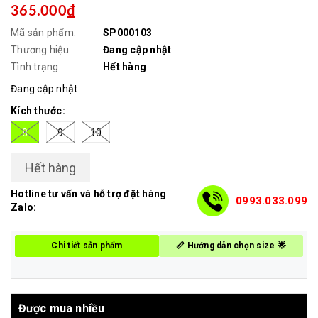
365.000₫
Mã sản phẩm:
SP000103
Thương hiệu:
Đang cập nhật
Tình trạng:
Hết hàng
Đang cập nhật
Kích thước:
8
9
10
Hết hàng
Hotline tư vấn và hỗ trợ đặt hàng
0993.033.099
Zalo:
Chi tiết sản phẩm
📏 Hướng dẫn chọn size 🌟
Được mua nhiều