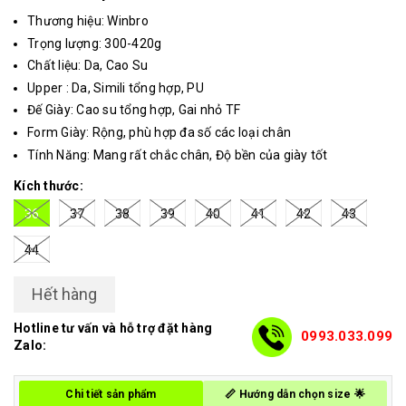
Thương hiệu: Winbro
Trọng lượng: 300-420g
Chất liệu: Da, Cao Su
Upper : Da, Simili tổng hợp, PU
Đế Giày: Cao su tổng hợp, Gai nhỏ TF
Form Giày: Rộng, phù hợp đa số các loại chân
Tính Năng: Mang rất chắc chân, Độ bền của giày tốt
Kích thước:
36
37
38
39
40
41
42
43
44
Hết hàng
Hotline tư vấn và hỗ trợ đặt hàng
0993.033.099
Zalo:
Chi tiết sản phẩm
📏 Hướng dẫn chọn size 🌟