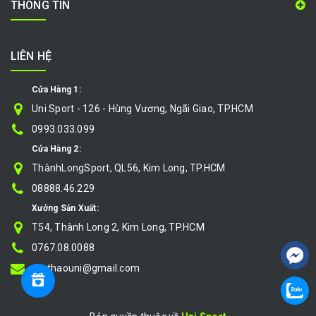
THÔNG TIN
LIÊN HỆ
Cửa Hàng 1:
Uni Sport - 126 - Hùng Vương, Ngãi Giao, TP.HCM
0993.033.099
Cửa Hàng 2:
ThànhLongSport, QL56, Kim Long, TP.HCM
08888.46.229
Xưởng Sản Xuất:
T54, Thành Long 2, Kim Long, TP.HCM
0767.08.0088
thethaouni@gmail.com