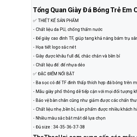
Tổng Quan Giày Đá Bóng Trẻ Em
✅ THIẾT KẾ SẢN PHẨM
- Chất liệu da PU, chống thấm nước
- Đế giày cao đinh TF, giúp tang khả năng bám trụ sâ
- Họa tiết logo sắc nét
- Giày được khâu full đế, chắc chắn và bền bỉ
- Chất liệu đế: đế nhựa dẻo
✅ ĐẶC ĐIỂM NỔI BẬT
- Ba sọc có đế TF đinh thấp thích hợp đá bóng trên m
- Mẫu giày phổ thông dễ tiếp cận với mọi đối tượng 
- Bảo vệ bàn chân cũng như giảm được các chấn t
- Chất liệu nhẹ ,bền bỉ, sản phấm được nhiều khách h
- Nhiều màu sắc bắt mắt dễ lựa chọn
- Đủ size : 34-35-36-37-38