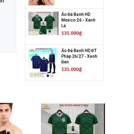
nh
Áo Đá Banh HD
Mexico 26 - Xanh
Lá
135.000₫
Áo Đá Banh HD ĐT
Pháp 26/27 - Xanh
Đen
135.000₫