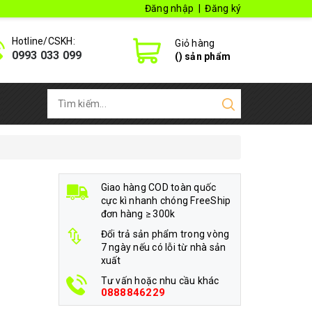
Đăng nhập
|
Đăng ký
Hotline/CSKH:
Giỏ hàng
0993 033 099
(
) sản phẩm
Giao hàng COD toàn quốc
cực kì nhanh chóng FreeShip
đơn hàng ≥ 300k
Đổi trả sản phẩm trong vòng
7 ngày nếu có lỗi từ nhà sản
xuất
Tư vấn hoặc nhu cầu khác
0888846229