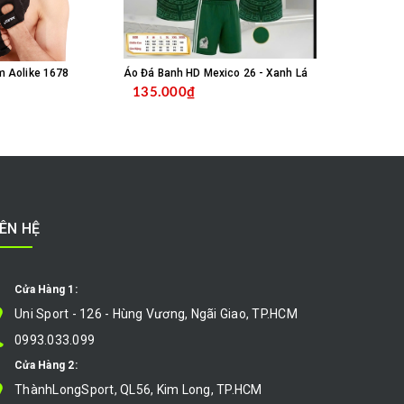
m Aolike 1678
Áo Đá Banh HD Mexico 26 - Xanh Lá
135.000₫
135.000
MUA HÀNG
CHỌN SẢN PHẨM
IÊN HỆ
Cửa Hàng 1:
Uni Sport - 126 - Hùng Vương, Ngãi Giao, TP.HCM
0993.033.099
Cửa Hàng 2:
ThànhLongSport, QL56, Kim Long, TP.HCM