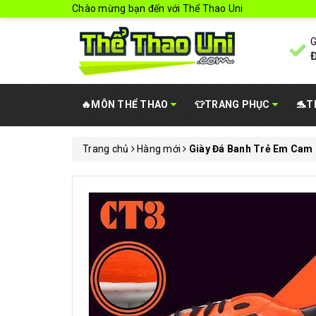
Chào mừng bạn đến với Thể Thao Uni
G
Đ
🔥MÔN THỂ THAO
👕TRANG PHỤC
🐬T
Trang chủ
Hàng mới
Giày Đá Banh Trẻ Em Cam 