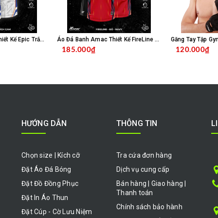
Áo Đá Banh Amac Thiết Kế Epic Trắng Bích
Áo Đá Banh Amac Thiết Kế FireLine Đỏ Navy
Găng Tay Tập Gy
185.000₫
120.000₫
HỌN SẢN PHẨM
CHỌN SẢN PHẨM
HƯỚNG DẪN
THÔNG TIN
L
Chọn size | Kích cỡ
Tra cứa đơn hàng
Đặt Áo Đá Bóng
Dịch vụ cung cấp
Đặt Đồ Đồng Phục
Bán hàng | Giao hàng |
Thanh toán
Đặt In Áo Thun
Chính sách bảo hành
Đặt Cúp - Cờ Lưu Niệm