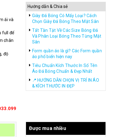
Hướng dẫn & Chia sẻ
Giày Đá Bóng Có Mấy Loại? Cách
m ái và
Chọn Giày Đá Bóng Theo Mặt Sân
Tất Tần Tật Về Các Size Bóng Đá
full đế
Và Phân Loại Bóng Theo Từng Mặt
rm chân
Sân
Form quần áo là gì? Các Form quần
g, độ
áo phổ biến hiện nay
Tiêu Chuẩn Kích Thước In Số Tên
Áo Đá Bóng Chuẩn & Đẹp Nhất
📍 HƯỚNG DẪN CHỌN VỊ TRÍ IN ÁO
& KÍCH THƯỚC IN ĐẸP
033.099
Được mua nhiều