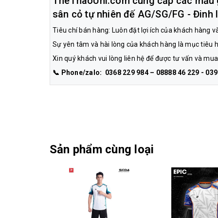
TheThaoUni.com cung cấp các mẫu gi
sân cỏ tự nhiên đế AG/SG/FG - Đinh l
Tiêu chí bán hàng: Luôn đặt lợi ích của khách hàng v
Sự yên tâm và hài lòng của khách hàng là mục tiêu 
Xin quý khách vui lòng liên hệ để được tư vấn và mu
📞 Phone/zalo: 0368 229 984 – 08888 46 229 - 03
Sản phẩm cùng loại