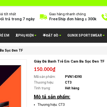
iá tốt nhất
Giao hàng nhanh chóng
ổi trả trong 7 ngày
FreeShip đơn hàng ≥ 300k
RẺ EM
🎗️PHỤ KIỆN
🌟ĐẶT ĐỒ
GUNIX SPORTSWEAR
Ba Sọc Đen TF
Giày Đá Banh Trẻ Em Cam Ba Sọc Đen TF
150.000₫
Mã sản phẩm:
PVN14390
Thương hiệu:
CT3
Tình trạng:
Hết hàng
Mô tả sản phẩm:
Thương hiệu: CT3