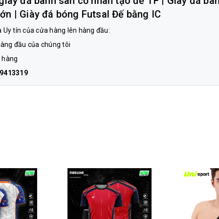
ày đá banh sân cỏ nhân tạo đế TF | Giày đá ba
ớn | Giày đá bóng Futsal Đế bằng IC
à Uy tín của cửa hàng lên hàng đầu:
hàng đầu của chúng tôi
a hàng
99413319