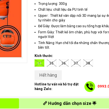
Trọng lượng: 300g
Chất liệu: chất liệu da PU tinh tế
Upper : Thiết kế vân dập nổi 3D mang lại sự ê
tự nhiên cho giày
Đế Giày: Được làm bằng cao su tổng hợp khâu 
Form Giày: Thiết kế ôm chân, phù hợp với fo
người Việt
Tính Năng: Hạn chế tối đa những chấn thươn
bền tốt.
Kích thước:
34
35
36
37
38
Hết hàng
Hotline tư vấn và hỗ trợ đặt
0993.
hàng Zalo:
📏 Hướng dẫn chọn size 🌟