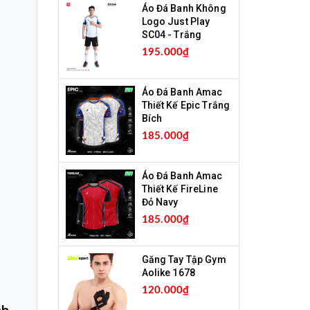
Áo Đá Banh Không
Logo Just Play
SC04 - Trắng
195.000₫
Áo Đá Banh Amac
Thiết Kế Epic Trắng
Bích
185.000₫
Áo Đá Banh Amac
Thiết Kế FireLine
Đỏ Navy
185.000₫
Găng Tay Tập Gym
Aolike 1678
120.000₫