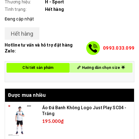
Thương hiệu:
H - Sport
Tình trạng:
Hết hàng
Đang cập nhật
Hết hàng
Hotline tư vấn và hỗ trợ đặt hàng
0993.033.099
Zalo:
Chi tiết sản phẩm
📏 Hướng dẫn chọn size 🌟
Được mua nhiều
Áo Đá Banh Không Logo Just Play SC04 -
Trắng
195.000₫