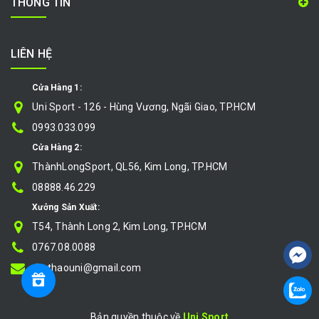
THÔNG TIN
LIÊN HỆ
Cửa Hàng 1:
Uni Sport - 126 - Hùng Vương, Ngãi Giao, TP.HCM
0993.033.099
Cửa Hàng 2:
ThànhLongSport, QL56, Kim Long, TP.HCM
08888.46.229
Xưởng Sản Xuất:
T54, Thành Long 2, Kim Long, TP.HCM
0767.08.0088
thethaouni@gmail.com
Bản quyền thuộc về
Uni Sport