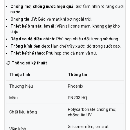
Chống mờ, chống nước hiệu quả:
Giữ tầm nhìn rõ ràng dưới
nước.
Chống tia UV:
Bảo vệ mắt khi bơi ngoài trời.
Thiết kế ôm sát, êm ái:
Viền silicone mềm, không gây khó
chịu.
Dây đeo dễ điều chỉnh:
Phù hợp nhiều đối tượng sử dụng.
Tròng kính bền đẹp:
Hạn chế trầy xước, độ trong suốt cao.
Thiết kế thể thao:
Phù hợp cho cả nam và nữ.
📋
Thông số kỹ thuật
Thuộc tính
Thông tin
Thương hiệu
Phoenix
Mẫu
PN203 HQ
Polycarbonate chống mờ,
Chất liệu tròng
chống tia UV
Silicone mềm, ôm sát
Viền kính