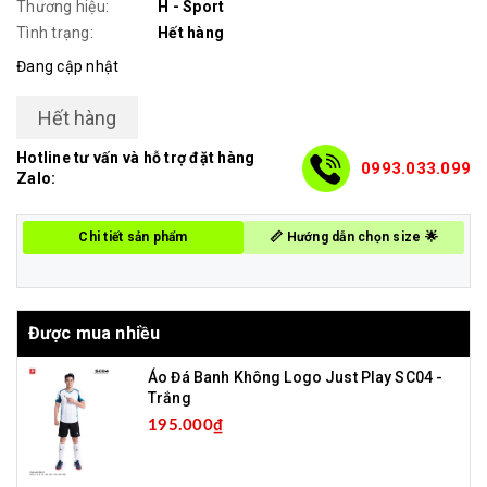
Thương hiệu:
H - Sport
Tình trạng:
Hết hàng
Đang cập nhật
Hết hàng
Hotline tư vấn và hỗ trợ đặt hàng
0993.033.099
Zalo:
Chi tiết sản phẩm
📏 Hướng dẫn chọn size 🌟
Được mua nhiều
Áo Đá Banh Không Logo Just Play SC04 -
Trắng
195.000₫