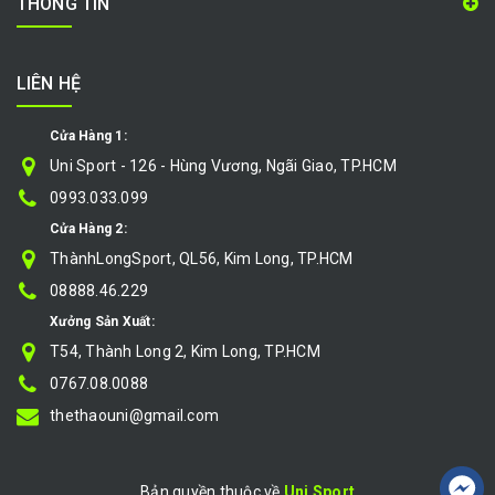
THÔNG TIN
LIÊN HỆ
Cửa Hàng 1:
Uni Sport - 126 - Hùng Vương, Ngãi Giao, TP.HCM
0993.033.099
Cửa Hàng 2:
ThànhLongSport, QL56, Kim Long, TP.HCM
08888.46.229
Xưởng Sản Xuất:
T54, Thành Long 2, Kim Long, TP.HCM
0767.08.0088
thethaouni@gmail.com
Bản quyền thuộc về
Uni Sport