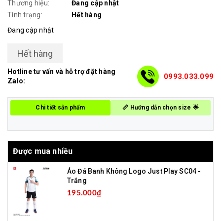
Thương hiệu:
Đang cập nhật
Tình trạng:
Hết hàng
Đang cập nhật
Hết hàng
Hotline tư vấn và hỗ trợ đặt hàng
0993.033.099
Zalo:
Chi tiết sản phẩm
📏 Hướng dẫn chọn size 🌟
Được mua nhiều
Áo Đá Banh Không Logo Just Play SC04 -
Trắng
195.000₫