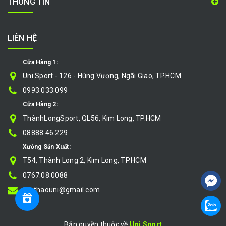
THÔNG TIN
LIÊN HỆ
Cửa Hàng 1:
Uni Sport - 126 - Hùng Vương, Ngãi Giao, TP.HCM
0993.033.099
Cửa Hàng 2:
ThànhLongSport, QL56, Kim Long, TP.HCM
08888.46.229
Xưởng Sản Xuất:
T54, Thành Long 2, Kim Long, TP.HCM
0767.08.0088
thethaouni@gmail.com
Bản quyền thuộc về
Uni Sport