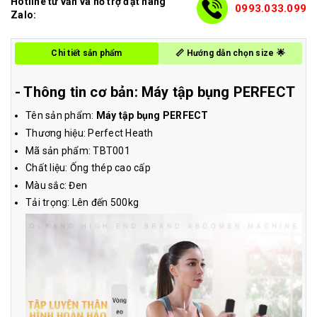
Hotline tư vấn và hỗ trợ đặt hàng
0993.033.099
Zalo:
Chi tiết sản phẩm
📏 Hướng dẫn chọn size 🌟
- Thông tin cơ bản: Máy tập bụng PERFECT
Tên sản phẩm:
Máy tập bụng PERFECT
Thương hiệu: Perfect Heath
Mã sản phẩm: TBT001
Chất liệu: Ống thép cao cấp
Màu sắc: Đen
Tải trọng: Lên đến 500kg