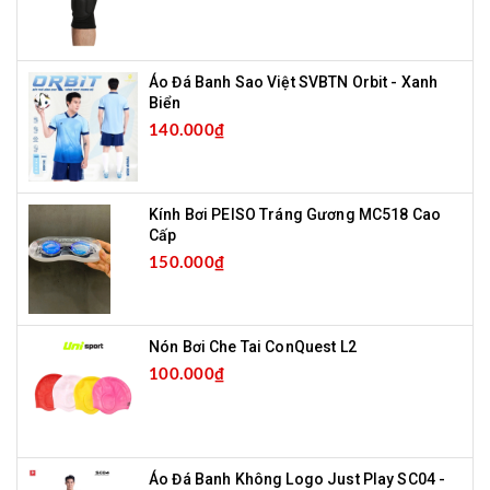
Áo Đá Banh Sao Việt SVBTN Orbit - Xanh
Biển
140.000₫
Kính Bơi PEISO Tráng Gương MC518 Cao
Cấp
150.000₫
Nón Bơi Che Tai ConQuest L2
100.000₫
Áo Đá Banh Không Logo Just Play SC04 -