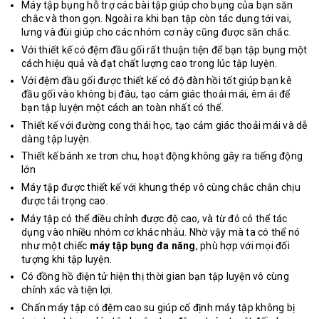
Máy tập bụng hỗ trợ các bài tập giúp cho bụng của bạn săn
chắc và thon gọn. Ngoài ra khi bạn tập còn tác dụng tới vai,
lưng và đùi giúp cho các nhóm cơ này cũng được săn chắc.
Với thiết kế có đệm đầu gối rất thuận tiện để bạn tập bụng một
cách hiệu quả và đạt chất lượng cao trong lúc tập luyện.
Với đệm đầu gối được thiết kế có độ đàn hồi tốt giúp bạn kê
đầu gối vào không bị đâu, tạo cảm giác thoải mái, êm ái để
bạn tập luyện một cách an toàn nhất có thể.
Thiết kế với đường cong thái học, tạo cảm giác thoải mái và dễ
dàng tập luyện.
Thiết kế bánh xe trơn chu, hoạt động không gây ra tiếng động
lớn
Máy tập được thiết kế với khung thép vô cùng chắc chắn chịu
được tải trọng cao.
Máy tập có thể điều chỉnh được độ cao, và từ đó có thể tác
dụng vào nhiều nhóm cơ khác nhảu. Nhờ vậy mà ta có thể nó
như một chiếc
máy tập bụng đa năng
, phù hợp với mọi đối
tượng khi tập luyện.
Có đồng hồ điện tử hiện thị thời gian bạn tập luyện vô cùng
chính xác và tiện lợi.
Chấn máy tập có đệm cao su giúp cố định máy tập không bị