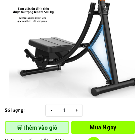
Số lượng:
-
+
Mua Ngay
🛒Thêm vào giỏ