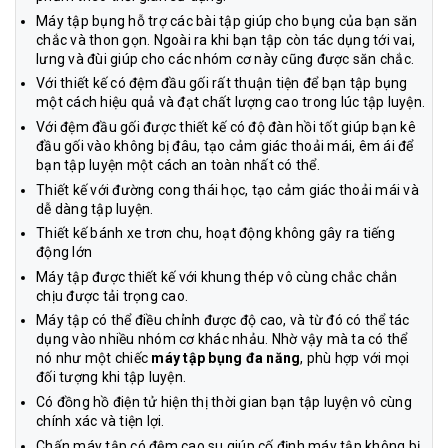
Máy tập bụng hỗ trợ các bài tập giúp cho bụng của bạn săn
chắc và thon gọn. Ngoài ra khi bạn tập còn tác dụng tới vai,
lưng và đùi giúp cho các nhóm cơ này cũng được săn chắc.
Với thiết kế có đệm đầu gối rất thuận tiện để bạn tập bụng
một cách hiệu quả và đạt chất lượng cao trong lúc tập luyện.
Với đệm đầu gối được thiết kế có độ đàn hồi tốt giúp bạn kê
đầu gối vào không bị đâu, tạo cảm giác thoải mái, êm ái để
bạn tập luyện một cách an toàn nhất có thể.
Thiết kế với đường cong thái học, tạo cảm giác thoải mái và
dễ dàng tập luyện.
Thiết kế bánh xe trơn chu, hoạt động không gây ra tiếng
động lớn
Máy tập được thiết kế với khung thép vô cùng chắc chắn
chịu được tải trọng cao.
Máy tập có thể điều chỉnh được độ cao, và từ đó có thể tác
dụng vào nhiều nhóm cơ khác nhảu. Nhờ vậy mà ta có thể
nó như một chiếc
máy tập bụng đa năng
, phù hợp với mọi
đối tượng khi tập luyện.
Có đồng hồ điện tử hiện thị thời gian bạn tập luyện vô cùng
chính xác và tiện lợi.
Chấn máy tập có đệm cao su giúp cố định máy tập không bị