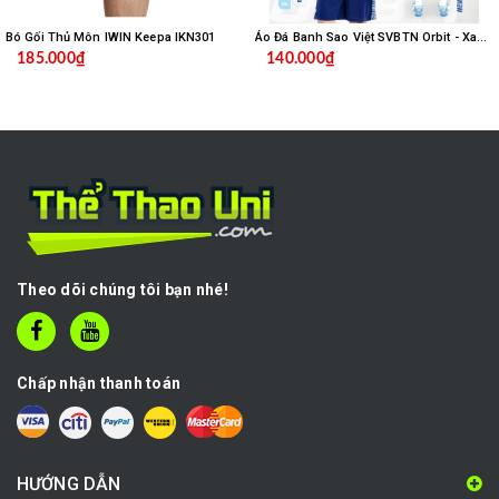
Bó Gối Thủ Môn IWIN Keepa IKN301
Áo Đá Banh Sao Việt SVBTN Orbit - Xanh Biển
185.000₫
140.000₫
Theo dõi chúng tôi bạn nhé!
Chấp nhận thanh toán
HƯỚNG DẪN