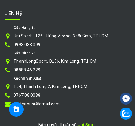
LIÊN HỆ
Cửa Hàng 1:
Uni Sport - 126 - Hùng Vương, Ngãi Giao, TP.HCM
0993.033.099
Cửa Hàng 2:
ThànhLongSport, QL56, Kim Long, TP.HCM
08888.46.229
Xưởng Sản Xuất:
T54, Thành Long 2, Kim Long, TP.HCM
0767.08.0088
thethaouni@gmail.com
Bản quyền thuộc về
Uni Sport
Cung cấp bởi
|
Sapo