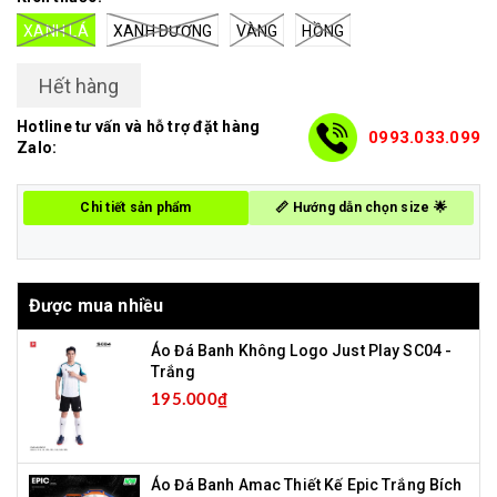
XANH LÁ
XANH DƯƠNG
VÀNG
HỒNG
Hết hàng
Hotline tư vấn và hỗ trợ đặt hàng
0993.033.099
Zalo:
Chi tiết sản phẩm
📏 Hướng dẫn chọn size 🌟
Được mua nhiều
Áo Đá Banh Không Logo Just Play SC04 -
Trắng
195.000₫
Áo Đá Banh Amac Thiết Kế Epic Trắng Bích