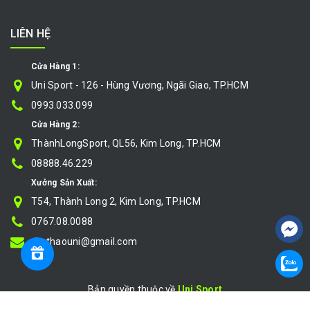
LIÊN HỆ
Cửa Hàng 1:
Uni Sport - 126 - Hùng Vương, Ngãi Giao, TP.HCM
0993.033.099
Cửa Hàng 2:
ThànhLongSport, QL56, Kim Long, TP.HCM
08888.46.229
Xưởng Sản Xuất:
T54, Thành Long 2, Kim Long, TP.HCM
0767.08.0088
thethaouni@gmail.com
Bản quyền thuộc về
Uni Sport
Cung cấp bởi
|
Sapo