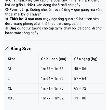
✨ Chất liệu:
Poly cao cấp pha Spandex – mềm nhẹ, thoáng
khí, co giãn 4 chiều, vận động thoải mái cả ngày.
👕 Form dáng:
Suông nhẹ, ôm vừa ở ống – gọn gàng mà vẫn
thoải mái khi di chuyển.
🎨 Thiết kế:
3 sọc cam
chạy dọc ống quần nổi bật trên nền
đen, mang phong cách thể thao trẻ trung, cá tính.
🎯 Ứng dụng:
Lý tưởng cho tập gym, chạy bộ, đá bóng, đi chơi
hoặc mặc hằng ngày.
📏
Bảng Size
Size
Chiều cao (cm)
Cân nặng (kg)
M
1m55 – 1m63
48 – 56
L
1m64 – 1m70
57 – 64
XL
1m71 – 1m76
65 – 72
XXL
1m77 – 1m82
73 – 80