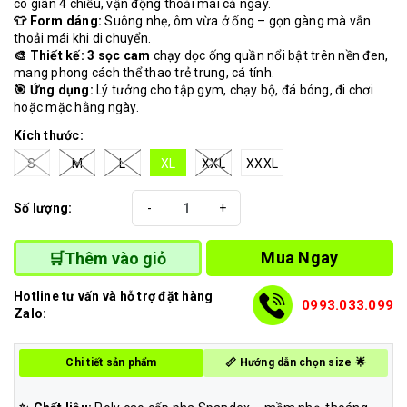
co giãn 4 chiều, vận động thoải mái cả ngày.
👕 Form dáng:
Suông nhẹ, ôm vừa ở ống – gọn gàng mà vẫn
thoải mái khi di chuyển.
🎨 Thiết kế:
3 sọc cam
chạy dọc ống quần nổi bật trên nền đen,
mang phong cách thể thao trẻ trung, cá tính.
🎯 Ứng dụng:
Lý tưởng cho tập gym, chạy bộ, đá bóng, đi chơi
hoặc mặc hằng ngày.
Kích thước:
S
M
L
XL
XXL
XXXL
Số lượng:
-
+
Mua Ngay
🛒Thêm vào giỏ
Hotline tư vấn và hỗ trợ đặt hàng
0993.033.099
Zalo:
Chi tiết sản phẩm
📏 Hướng dẫn chọn size 🌟