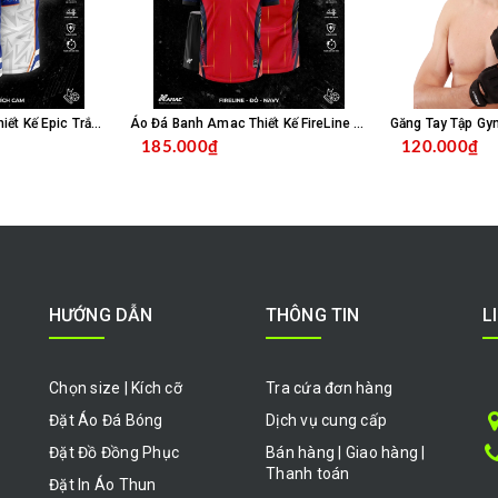
Áo Đá Banh Amac Thiết Kế Epic Trắng Bích
Áo Đá Banh Amac Thiết Kế FireLine Đỏ Navy
Găng Tay Tập Gy
185.000₫
120.000₫
HỌN SẢN PHẨM
CHỌN SẢN PHẨM
HƯỚNG DẪN
THÔNG TIN
L
Chọn size | Kích cỡ
Tra cứa đơn hàng
Đặt Áo Đá Bóng
Dịch vụ cung cấp
Đặt Đồ Đồng Phục
Bán hàng | Giao hàng |
Thanh toán
Đặt In Áo Thun