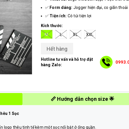
✅
Form dáng:
Jogger hiện đại, co giãn thoải
✅
Tiện ích:
Có túi tiện lợi
Kích thước:
M
L
XL
XXL
Hết hàng
Hotline tư vấn và hỗ trợ đặt
0993.
hàng Zalo:
📏 Hướng dẫn chọn size 🌟
hêu 1 Sọc
 logo thêu tinh tế kèm một sọc nổi bật ở ống quần.