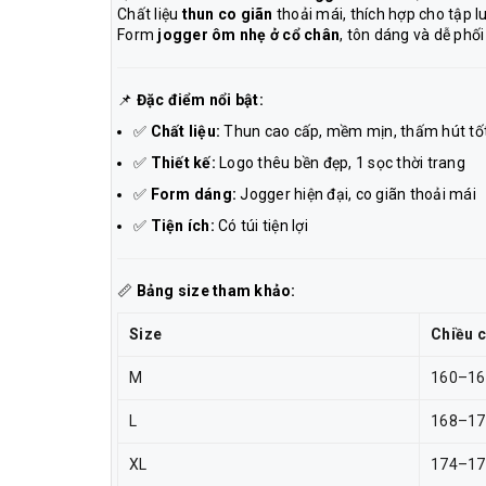
Chất liệu
thun co giãn
thoải mái, thích hợp cho tập 
Form
jogger ôm nhẹ ở cổ chân
, tôn dáng và dễ phối
📌
Đặc điểm nổi bật:
✅
Chất liệu:
Thun cao cấp, mềm mịn, thấm hút tố
✅
Thiết kế:
Logo thêu bền đẹp, 1 sọc thời trang
✅
Form dáng:
Jogger hiện đại, co giãn thoải mái
✅
Tiện ích:
Có túi tiện lợi
📏
Bảng size tham khảo:
Size
Chiều 
M
160–16
L
168–17
XL
174–17