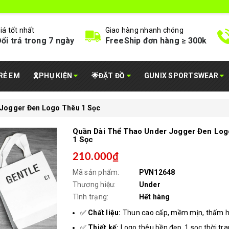
iá tốt nhất
Giao hàng nhanh chóng
ổi trả trong 7 ngày
FreeShip đơn hàng ≥ 300k
RẺ EM
🎗️PHỤ KIỆN
🌟ĐẶT ĐỒ
GUNIX SPORTSWEAR
 Jogger Đen Logo Thêu 1 Sọc
Quần Dài Thể Thao Under Jogger Đen Lo
1 Sọc
210.000₫
Mã sản phẩm:
PVN12648
Thương hiệu:
Under
Tình trạng:
Hết hàng
✅
Chất liệu:
Thun cao cấp, mềm mịn, thấm h
✅
Thiết kế:
Logo thêu bền đẹp, 1 sọc thời tr