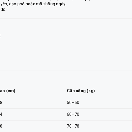
luyện, dạo phố hoặc mặc hằng ngày.
 đồ.
t
cao (cm)
Cân nặng (kg)
8
50–60
4
60–70
8
70–78