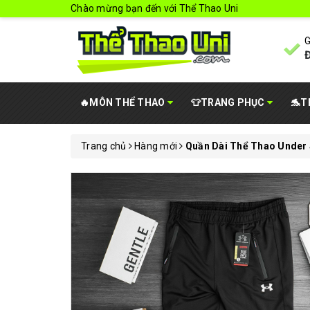
Chào mừng bạn đến với Thể Thao Uni
G
Đ
🔥MÔN THỂ THAO
👕TRANG PHỤC
🐬T
Trang chủ
Hàng mới
Quần Dài Thể Thao Under