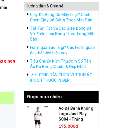
Hướng dẫn & Chia sẻ
 mái
Giày Đá Bóng Có Mấy Loại? Cách
Chọn Giày Đá Bóng Theo Mặt Sân
Tất Tần Tật Về Các Size Bóng Đá
Và Phân Loại Bóng Theo Từng Mặt
Sân
Form quần áo là gì? Các Form quần
áo phổ biến hiện nay
Tiêu Chuẩn Kích Thước In Số Tên
033.099
Áo Đá Bóng Chuẩn & Đẹp Nhất
📍 HƯỚNG DẪN CHỌN VỊ TRÍ IN ÁO
& KÍCH THƯỚC IN ĐẸP
Được mua nhiều
Áo Đá Banh Không
Logo Just Play
SC04 - Trắng
195.000₫