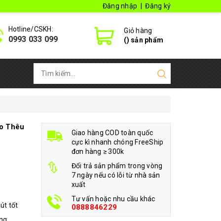
Đăng nhập
|
Đăng ký
Hotline/CSKH:
Giỏ hàng
0993 033 099
(
) sản phẩm
go Thêu
Giao hàng COD toàn quốc
cực kì nhanh chóng FreeShip
đơn hàng ≥ 300k
Đổi trả sản phẩm trong vòng
7 ngày nếu có lỗi từ nhà sản
xuất
Tư vấn hoặc nhu cầu khác
út tốt
0888846229
ang