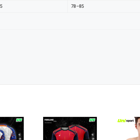
5
78–85