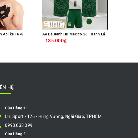
m Aolike 1678
Áo Đá Banh HD Mexico 26 - Xanh Lá
135.000₫
135.000
MUA HÀNG
CHỌN SẢN PHẨM
IÊN HỆ
Cửa Hàng 1:
Uni Sport - 126 - Hùng Vương, Ngãi Giao, TP.HCM
0993.033.099
Cửa Hàng 2: