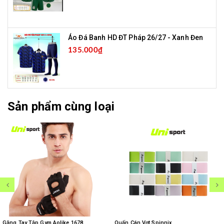
Áo Đá Banh HD ĐT Pháp 26/27 - Xanh Đen
135.000₫
Sản phẩm cùng loại
Găng Tay Tập Gym Aolike 1678
Quấn Cán Vợt Spinnix