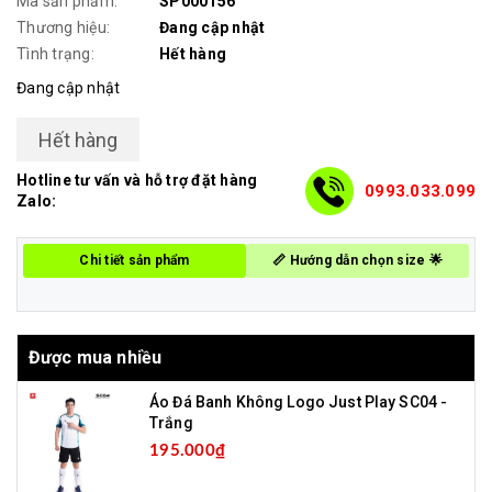
Mã sản phẩm:
SP000156
Thương hiệu:
Đang cập nhật
Tình trạng:
Hết hàng
Đang cập nhật
Hết hàng
Hotline tư vấn và hỗ trợ đặt hàng
0993.033.099
Zalo:
Chi tiết sản phẩm
📏 Hướng dẫn chọn size 🌟
Được mua nhiều
Áo Đá Banh Không Logo Just Play SC04 -
Trắng
195.000₫