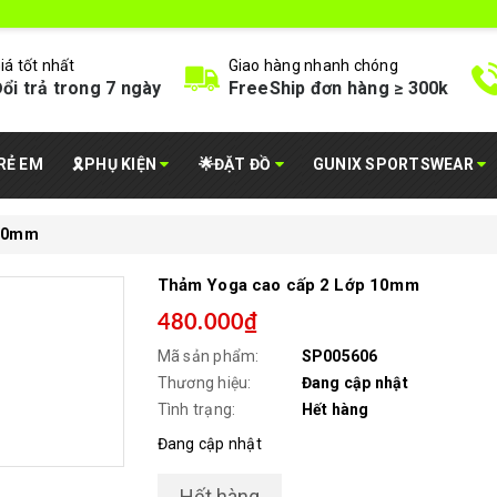
iá tốt nhất
Giao hàng nhanh chóng
ổi trả trong 7 ngày
FreeShip đơn hàng ≥ 300k
RẺ EM
🎗️PHỤ KIỆN
🌟ĐẶT ĐỒ
GUNIX SPORTSWEAR
 10mm
Thảm Yoga cao cấp 2 Lớp 10mm
480.000₫
Mã sản phẩm:
SP005606
Thương hiệu:
Đang cập nhật
Tình trạng:
Hết hàng
Đang cập nhật
Hết hàng