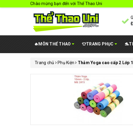
Chào mừng bạn đến với Thể Thao Uni
G
Đ
🔥MÔN THỂ THAO
👕TRANG PHỤC
🐬T
Trang chủ
Phụ Kiện
Thảm Yoga cao cấp 2 Lớp