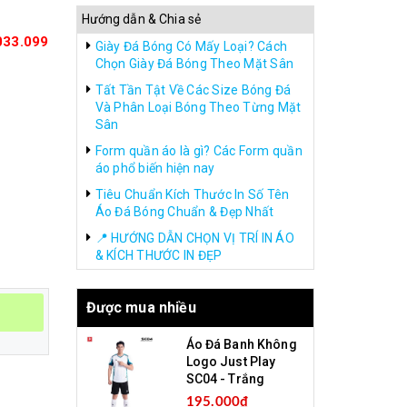
Hướng dẫn & Chia sẻ
033.099
Giày Đá Bóng Có Mấy Loại? Cách
Chọn Giày Đá Bóng Theo Mặt Sân
Tất Tần Tật Về Các Size Bóng Đá
Và Phân Loại Bóng Theo Từng Mặt
Sân
Form quần áo là gì? Các Form quần
áo phổ biến hiện nay
Tiêu Chuẩn Kích Thước In Số Tên
Áo Đá Bóng Chuẩn & Đẹp Nhất
📍 HƯỚNG DẪN CHỌN VỊ TRÍ IN ÁO
& KÍCH THƯỚC IN ĐẸP
Được mua nhiều
Áo Đá Banh Không
Logo Just Play
SC04 - Trắng
195.000₫