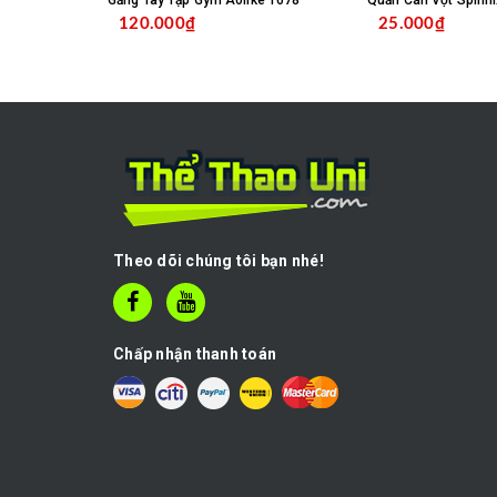
Găng Tay Tập Gym Aolike 1678
Quấn Cán Vợt Spinni
120.000₫
25.000₫
MUA HÀNG
C
Theo dõi chúng tôi bạn nhé!
Chấp nhận thanh toán