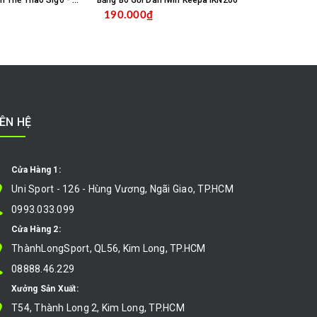
Vớ Tất Chống Trơn Thể Thao Sigo - Trắng
Băng Bó Gối Dán Iwin Keepa IKN206
Băng Bó Gối 
190.000₫
260.000
MUA HÀNG
MUA HÀNG
IÊN HỆ
Cửa Hàng 1:
Uni Sport - 126 - Hùng Vương, Ngãi Giao, TP.HCM
0993.033.099
Cửa Hàng 2:
ThànhLongSport, QL56, Kim Long, TP.HCM
08888.46.229
Xưởng Sản Xuất:
T54, Thành Long 2, Kim Long, TP.HCM