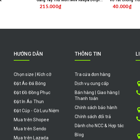
x
Găng Tay Thủ Môn IWIN Keepa Dotpro Xanh Biển
215.000₫
40.000₫
HỌN SẢN PHẨM
CHỌN SẢN PHẨM
HƯỚNG DẪN
THÔNG TIN
L
Chọn size | Kích cỡ
Tra cứa đơn hàng
Đặt Áo Đá Bóng
Dịch vụ cung cấp
Đặt Đồ Đồng Phục
Bán hàng | Giao hàng |
Thanh toán
Đặt In Áo Thun
Chính sách bảo hành
Đặt Cúp - Cờ Lưu Niệm
Chính sách đổi trả
Mua trên Shopee
Dành cho NCC & Hợp tác
Mua trên Sendo
Blog
Mua trên Lazada