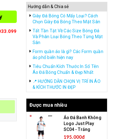
Hướng dẫn & Chia sẻ
y
Giày Đá Bóng Có Mấy Loại? Cách
Chọn Giày Đá Bóng Theo Mặt Sân
Tất Tần Tật Về Các Size Bóng Đá
033.099
Và Phân Loại Bóng Theo Từng Mặt
Sân
Form quần áo là gì? Các Form quần
áo phổ biến hiện nay
Tiêu Chuẩn Kích Thước In Số Tên
Áo Đá Bóng Chuẩn & Đẹp Nhất
📍 HƯỚNG DẪN CHỌN VỊ TRÍ IN ÁO
& KÍCH THƯỚC IN ĐẸP
Được mua nhiều
Áo Đá Banh Không
Logo Just Play
SC04 - Trắng
195.000₫