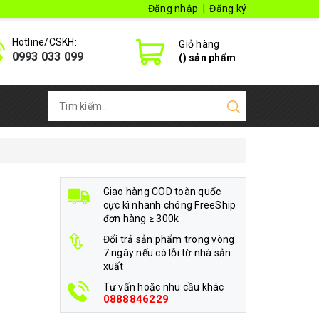
Đăng nhập
|
Đăng ký
Hotline/CSKH:
Giỏ hàng
0993 033 099
(
) sản phẩm
Giao hàng COD toàn quốc
cực kì nhanh chóng FreeShip
đơn hàng ≥ 300k
Đổi trả sản phẩm trong vòng
7 ngày nếu có lỗi từ nhà sản
xuất
Tư vấn hoặc nhu cầu khác
0888846229