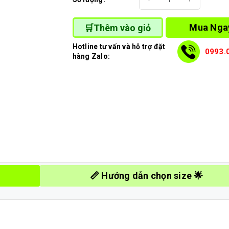
Mua Nga
🛒Thêm vào giỏ
Hotline tư vấn và hỗ trợ đặt
0993.
hàng Zalo:
📏 Hướng dẫn chọn size 🌟