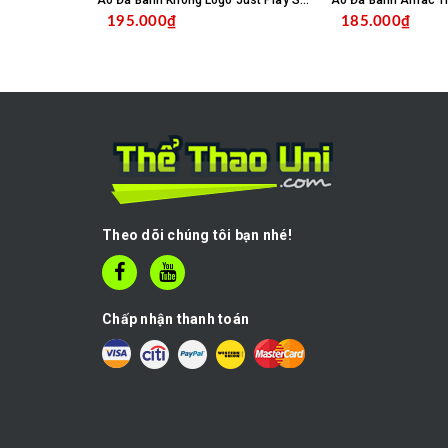
Áo Đá Banh Không Logo Just Play SC04 - Trắng
195.000₫
185.000₫
CHỌN SẢN PHẨM
C
Theo dõi chúng tôi bạn nhé!
Chấp nhận thanh toán