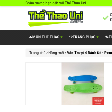
Chào mừng bạn đến với Thể Thao Uni
G
Đ
🔥MÔN THỂ THAO
👕TRANG PHỤC
🐬T
Trang chủ
Hàng mới
Ván Trượt 4 Bánh Đèn Pen