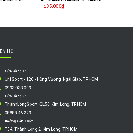
m Aolike 1678
Áo Đá Banh HD Mexico 26 - Xanh Lá
135.000₫
135.000
MUA HÀNG
CHỌN SẢN PHẨM
IÊN HỆ
Cửa Hàng 1:
Uni Sport - 126 - Hùng Vương, Ngãi Giao, TP.HCM
0993.033.099
Cửa Hàng 2:
ThànhLongSport, QL56, Kim Long, TP.HCM
08888.46.229
Xưởng Sản Xuất:
T54, Thành Long 2, Kim Long, TP.HCM