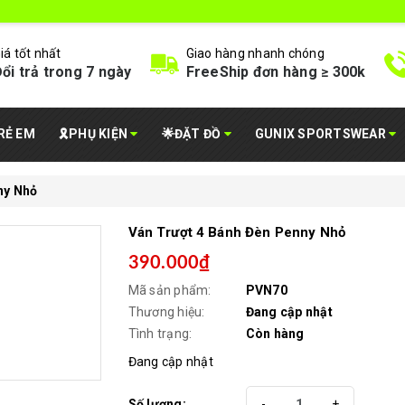
iá tốt nhất
Giao hàng nhanh chóng
ổi trả trong 7 ngày
FreeShip đơn hàng ≥ 300k
RẺ EM
🎗️PHỤ KIỆN
🌟ĐẶT ĐỒ
GUNIX SPORTSWEAR
ny Nhỏ
Ván Trượt 4 Bánh Đèn Penny Nhỏ
390.000₫
Mã sản phẩm:
PVN70
Thương hiệu:
Đang cập nhật
Tình trạng:
Còn hàng
Đang cập nhật
Số lượng:
-
+