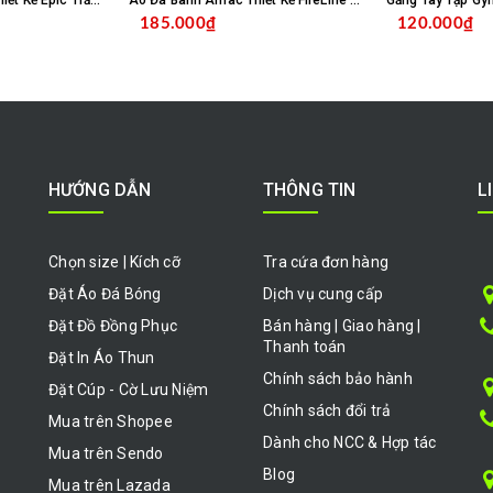
Áo Đá Banh Amac Thiết Kế Epic Trắng Bích
Áo Đá Banh Amac Thiết Kế FireLine Đỏ Navy
Găng Tay Tập Gy
185.000₫
120.000₫
HỌN SẢN PHẨM
CHỌN SẢN PHẨM
HƯỚNG DẪN
THÔNG TIN
L
Chọn size | Kích cỡ
Tra cứa đơn hàng
Đặt Áo Đá Bóng
Dịch vụ cung cấp
Đặt Đồ Đồng Phục
Bán hàng | Giao hàng |
Thanh toán
Đặt In Áo Thun
Chính sách bảo hành
Đặt Cúp - Cờ Lưu Niệm
Chính sách đổi trả
Mua trên Shopee
Dành cho NCC & Hợp tác
Mua trên Sendo
Blog
Mua trên Lazada