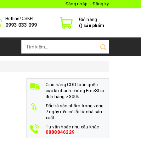
Đăng nhập
|
Đăng ký
Hotline/CSKH:
Giỏ hàng
0993 033 099
(
) sản phẩm
Giao hàng COD toàn quốc
cực kì nhanh chóng FreeShip
đơn hàng ≥ 300k
Đổi trả sản phẩm trong vòng
7 ngày nếu có lỗi từ nhà sản
xuất
Tư vấn hoặc nhu cầu khác
0888846229