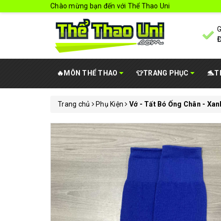
Chào mừng bạn đến với Thể Thao Uni
G
Đ
🔥MÔN THỂ THAO
👕TRANG PHỤC
🐬T
Trang chủ
Phụ Kiện
Vớ - Tất Bó Ống Chân - Xan