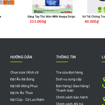
x
Găng Tay Thủ Môn IWIN Keepa Dotpro Xanh Biển
215.000₫
40.000₫
HỌN SẢN PHẨM
CHỌN SẢN PHẨM
HƯỚNG DẪN
THÔNG TIN
L
Chọn size | Kích cỡ
Tra cứa đơn hàng
Đặt Áo Đá Bóng
Dịch vụ cung cấp
Đặt Đồ Đồng Phục
Bán hàng | Giao hàng |
Thanh toán
Đặt In Áo Thun
Chính sách bảo hành
Đặt Cúp - Cờ Lưu Niệm
Chính sách đổi trả