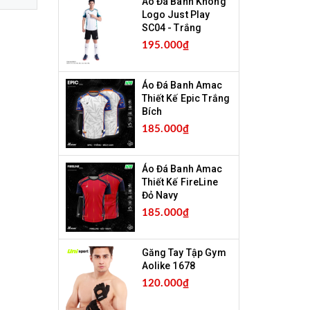
Áo Đá Banh Không
Logo Just Play
SC04 - Trắng
195.000₫
Áo Đá Banh Amac
Thiết Kế Epic Trắng
Bích
185.000₫
Áo Đá Banh Amac
Thiết Kế FireLine
Đỏ Navy
185.000₫
Găng Tay Tập Gym
Aolike 1678
120.000₫