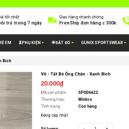
iá tốt nhất
Giao hàng nhanh chóng
ổi trả trong 7 ngày
FreeShip đơn hàng ≥ 300k
RẺ EM
🎗️PHỤ KIỆN
🌟ĐẶT ĐỒ
GUNIX SPORTSWEAR
h Bích
Vớ - Tất Bó Ống Chân - Xanh Bích
20.000₫
Mã sản phẩm:
SP006622
Thương hiệu:
Winbro
Tình trạng:
Còn hàng
Đang cập nhật
Số lượng:
-
+