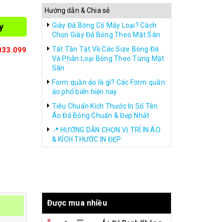
Hướng dẫn & Chia sẻ
y
Giày Đá Bóng Có Mấy Loại? Cách
Chọn Giày Đá Bóng Theo Mặt Sân
Tất Tần Tật Về Các Size Bóng Đá
033.099
Và Phân Loại Bóng Theo Từng Mặt
Sân
Form quần áo là gì? Các Form quần
áo phổ biến hiện nay
Tiêu Chuẩn Kích Thước In Số Tên
Áo Đá Bóng Chuẩn & Đẹp Nhất
📍 HƯỚNG DẪN CHỌN VỊ TRÍ IN ÁO
& KÍCH THƯỚC IN ĐẸP
Được mua nhiều