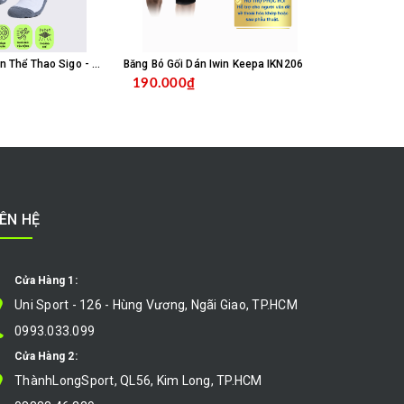
Vớ Tất Chống Trơn Thể Thao Sigo - Trắng
Băng Bó Gối Dán Iwin Keepa IKN206
Băng Bó Gối 
190.000₫
260.000
MUA HÀNG
MUA HÀNG
IÊN HỆ
Cửa Hàng 1:
Uni Sport - 126 - Hùng Vương, Ngãi Giao, TP.HCM
0993.033.099
Cửa Hàng 2:
ThànhLongSport, QL56, Kim Long, TP.HCM