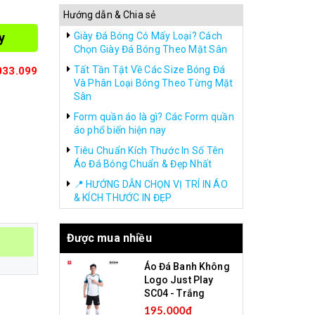
Hướng dẫn & Chia sẻ
y
Giày Đá Bóng Có Mấy Loại? Cách
Chọn Giày Đá Bóng Theo Mặt Sân
Tất Tần Tật Về Các Size Bóng Đá
033.099
Và Phân Loại Bóng Theo Từng Mặt
Sân
Form quần áo là gì? Các Form quần
áo phổ biến hiện nay
Tiêu Chuẩn Kích Thước In Số Tên
Áo Đá Bóng Chuẩn & Đẹp Nhất
📍 HƯỚNG DẪN CHỌN VỊ TRÍ IN ÁO
& KÍCH THƯỚC IN ĐẸP
Được mua nhiều
Áo Đá Banh Không
Logo Just Play
SC04 - Trắng
195.000₫