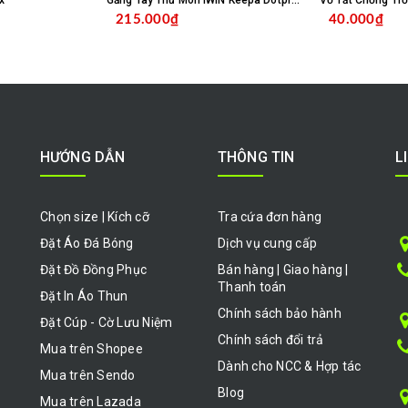
x
Găng Tay Thủ Môn IWIN Keepa Dotpro Xanh Biển
215.000₫
40.000₫
HỌN SẢN PHẨM
CHỌN SẢN PHẨM
HƯỚNG DẪN
THÔNG TIN
L
Chọn size | Kích cỡ
Tra cứa đơn hàng
Đặt Áo Đá Bóng
Dịch vụ cung cấp
Đặt Đồ Đồng Phục
Bán hàng | Giao hàng |
Thanh toán
Đặt In Áo Thun
Chính sách bảo hành
Đặt Cúp - Cờ Lưu Niệm
Chính sách đổi trả
Mua trên Shopee
Dành cho NCC & Hợp tác
Mua trên Sendo
Blog
Mua trên Lazada