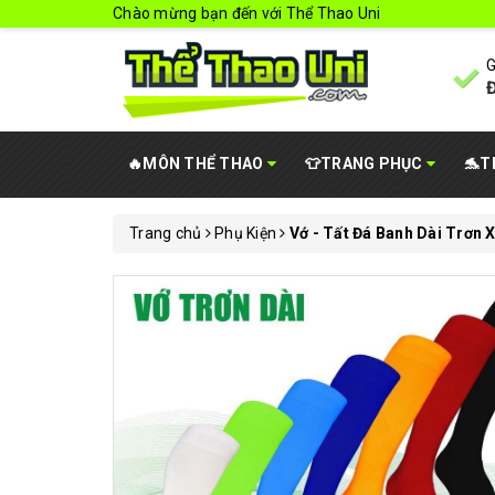
Chào mừng bạn đến với Thể Thao Uni
G
Đ
🔥MÔN THỂ THAO
👕TRANG PHỤC
🐬T
Trang chủ
Phụ Kiện
Vớ - Tất Đá Banh Dài Trơn 