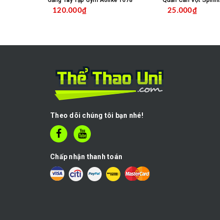
Găng Tay Tập Gym Aolike 1678
Quấn Cán Vợt Spinni
120.000₫
25.000₫
MUA HÀNG
C
Theo dõi chúng tôi bạn nhé!
Chấp nhận thanh toán