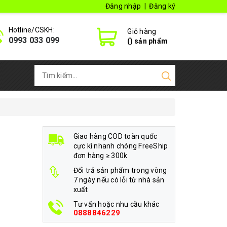
Đăng nhập
|
Đăng ký
Hotline/CSKH:
Giỏ hàng
0993 033 099
(
) sản phẩm
Giao hàng COD toàn quốc
cực kì nhanh chóng FreeShip
đơn hàng ≥ 300k
Đổi trả sản phẩm trong vòng
7 ngày nếu có lỗi từ nhà sản
xuất
Tư vấn hoặc nhu cầu khác
0888846229