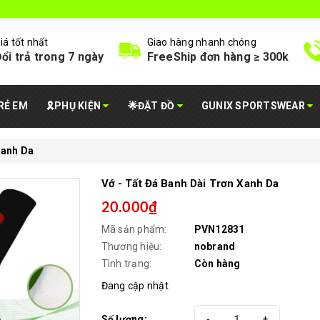
iá tốt nhất
Giao hàng nhanh chóng
ổi trả trong 7 ngày
FreeShip đơn hàng ≥ 300k
RẺ EM
🎗️PHỤ KIỆN
🌟ĐẶT ĐỒ
GUNIX SPORTSWEAR
Xanh Da
Vớ - Tất Đá Banh Dài Trơn Xanh Da
20.000₫
Mã sản phẩm:
PVN12831
Thương hiệu:
nobrand
Tình trạng:
Còn hàng
Đang cập nhật
Số lượng:
-
+