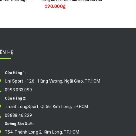
Vớ Tất Chống Trơn Thể Thao Sigo - Trắng
Băng Bó Gối Dán Iwin Keepa IKN206
Băng Bó Gối 
190.000₫
260.000
MUA HÀNG
MUA HÀNG
IÊN HỆ
Cửa Hàng 1:
Uni Sport - 126 - Hùng Vương, Ngãi Giao, TP.HCM
0993.033.099
Cửa Hàng 2:
ThànhLongSport, QL56, Kim Long, TP.HCM
08888.46.229
Xưởng Sản Xuất:
T54, Thành Long 2, Kim Long, TP.HCM