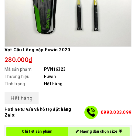
Vợt Cầu Lông cặp Fuwin 2020
280.000₫
Mã sản phẩm:
PVN16323
Thương hiệu:
Fuwin
Tình trạng:
Hết hàng
Hết hàng
Hotline tư vấn và hỗ trợ đặt hàng
0993.033.099
Zalo:
Chi tiết sản phẩm
📏 Hướng dẫn chọn size 🌟