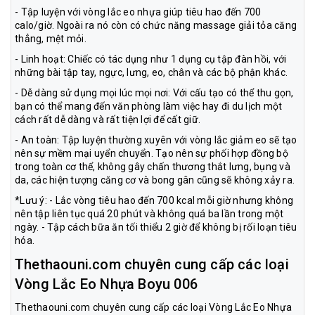
- Tập luyện với vòng lắc eo nhựa giúp tiêu hao đến 700
calo/giờ. Ngoài ra nó còn có chức năng massage giải tỏa căng
thẳng, mệt mỏi.
- Linh hoạt: Chiếc có tác dụng như 1 dụng cụ tập đàn hồi, với
những bài tập tay, ngực, lưng, eo, chân và các bộ phận khác.
- Dễ dàng sử dụng mọi lúc mọi nơi: Với cấu tạo có thể thu gọn,
bạn có thể mang đến văn phòng làm việc hay đi du lịch một
cách rất dễ dàng và rất tiện lợi để cất giữ.
- An toàn: Tập luyện thường xuyên với vòng lắc giảm eo sẽ tạo
nên sự mềm mại uyển chuyển. Tạo nên sự phối hợp đồng bộ
trong toàn cơ thể, không gây chấn thương thắt lưng, bụng và
da, các hiện tượng căng cơ và bong gân cũng sẽ không xảy ra.
*Lưu ý: - Lắc vòng tiêu hao đến 700 kcal mỗi giờ nhưng không
nên tập liên tục quá 20 phút và không quá ba lần trong một
ngày. - Tập cách bữa ăn tối thiểu 2 giờ để không bị rối loạn tiêu
hóa.
Thethaouni.com chuyên cung cấp các loại
Vòng Lắc Eo Nhựa Boyu 006
Thethaouni.com chuyên cung cấp các loại Vòng Lắc Eo Nhựa