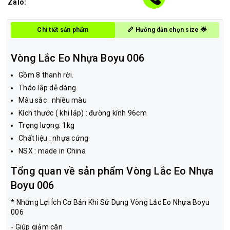
Zalo:
Chi tiết sản phẩm
📏 Hướng dẫn chọn size 🌟
Vòng Lắc Eo Nhựa Boyu 006
Gồm 8 thanh rời.
Tháo lắp dễ dàng
Màu sắc : nhiều màu
Kích thước ( khi lắp) : đường kính 96cm
Trọng lượng: 1kg
Chất liệu : nhựa cứng
NSX : made in China
Tổng quan về sản phẩm Vòng Lắc Eo Nhựa
Boyu 006
* Những Lợi Ích Cơ Bản Khi Sử Dụng Vòng Lắc Eo Nhựa Boyu
006
- Giúp giảm cân