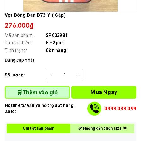
Vợt Bóng Bàn B73 Y ( Cặp)
276.000₫
Mã sản phẩm:
SP003981
Thương hiệu:
H - Sport
Tình trạng:
Còn hàng
Đang cập nhật
Số lượng:
-
+
Mua Ngay
🛒Thêm vào giỏ
Hotline tư vấn và hỗ trợ đặt hàng
0993.033.099
Zalo:
Chi tiết sản phẩm
📏 Hướng dẫn chọn size 🌟