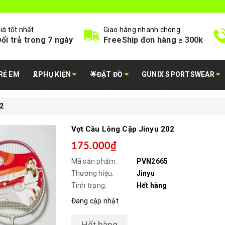
iá tốt nhất
Giao hàng nhanh chóng
ổi trả trong 7 ngày
FreeShip đơn hàng ≥ 300k
RẺ EM
🎗️PHỤ KIỆN
🌟ĐẶT ĐỒ
GUNIX SPORTSWEAR
2
Vợt Cầu Lông Cặp Jinyu 202
175.000₫
Mã sản phẩm:
PVN2665
Thương hiệu:
Jinyu
Tình trạng:
Hết hàng
Đang cập nhật
Hết hàng