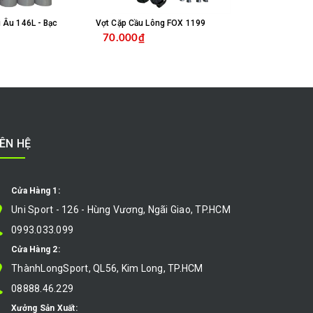
 Âu 146L - Bạc
Vợt Cặp Cầu Lông FOX 1199
Vợt Cặp Cầu
70.000₫
105.000
CHỌN SẢN PHẨM
CHỌN SẢN PHẨM
IÊN HỆ
Cửa Hàng 1:
Uni Sport - 126 - Hùng Vương, Ngãi Giao, TP.HCM
0993.033.099
Cửa Hàng 2:
ThànhLongSport, QL56, Kim Long, TP.HCM
08888.46.229
Xưởng Sản Xuất: