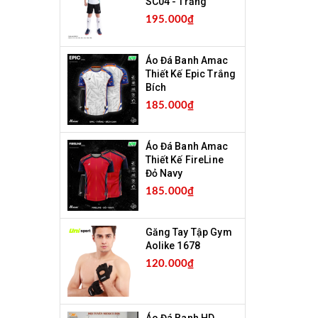
SC04 - Trắng
195.000₫
Áo Đá Banh Amac
Thiết Kế Epic Trắng
Bích
185.000₫
Áo Đá Banh Amac
Thiết Kế FireLine
Đỏ Navy
185.000₫
Găng Tay Tập Gym
Aolike 1678
120.000₫
Áo Đá Banh HD