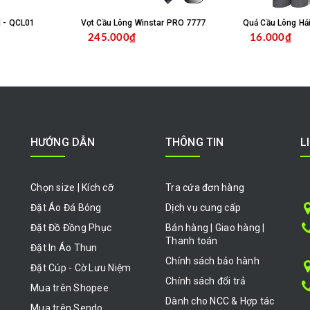
g - QCL01
Vợt Cầu Lông Winstar PRO 7777
Quả Cầu Lông Hải
245.000₫
16.000₫
HỌN SẢN PHẨM
CHỌN SẢN PHẨM
HƯỚNG DẪN
THÔNG TIN
L
Chọn size | Kích cỡ
Tra cứa đơn hàng
Đặt Áo Đá Bóng
Dịch vụ cung cấp
Đặt Đồ Đồng Phục
Bán hàng | Giao hàng |
Thanh toán
Đặt In Áo Thun
Chính sách bảo hành
Đặt Cúp - Cờ Lưu Niệm
Chính sách đổi trả
Mua trên Shopee
Dành cho NCC & Hợp tác
Mua trên Sendo