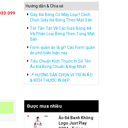
Hướng dẫn & Chia sẻ
033.099
Giày Đá Bóng Có Mấy Loại? Cách
Chọn Giày Đá Bóng Theo Mặt Sân
Tất Tần Tật Về Các Size Bóng Đá
Và Phân Loại Bóng Theo Từng Mặt
Sân
Form quần áo là gì? Các Form quần
áo phổ biến hiện nay
Tiêu Chuẩn Kích Thước In Số Tên
Áo Đá Bóng Chuẩn & Đẹp Nhất
📍 HƯỚNG DẪN CHỌN VỊ TRÍ IN ÁO
& KÍCH THƯỚC IN ĐẸP
Được mua nhiều
Áo Đá Banh Không
Logo Just Play