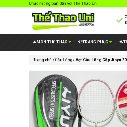
Chào mừng bạn đến với Thể Thao Uni
G
Đ
🔥MÔN THỂ THAO
👕TRANG PHỤC
🐬T
Trang chủ
Cầu Lông
Vợt Cầu Lông Cặp Jinyu 20