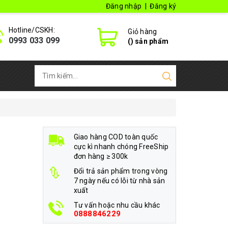
Đăng nhập
|
Đăng ký
Hotline/CSKH:
Giỏ hàng
0993 033 099
(
) sản phẩm
Giao hàng COD toàn quốc
cực kì nhanh chóng FreeShip
đơn hàng ≥ 300k
Đổi trả sản phẩm trong vòng
7 ngày nếu có lỗi từ nhà sản
xuất
Tư vấn hoặc nhu cầu khác
0888846229