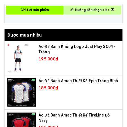
Chi tiết sản phẩm
📏 Hướng dẫn chọn size 🌟
Được mua nhiều
Áo Đá Banh Không Logo Just Play SC04 -
Trắng
195.000₫
Áo Đá Banh Amac Thiết Kế Epic Trắng Bích
185.000₫
Áo Đá Banh Amac Thiết Kế FireLine Đỏ
Navy