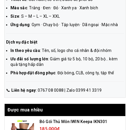
Màu sắc
: Trắng · Đen · Đỏ · Xanh ya · Xanh bích
Size
: S – M – L – XL – XXL
Ứng dụng
: Gym · Chạy bộ · Tập luyện · Dã ngoại · Mặc nhà
Dịch vụ đặc biệt
In theo yêu cầu
: Tên, số, logo cho cá nhân & đội nhóm
Ưu đãi số lượng lớn
: Giảm giá từ 5 bộ, 10 bộ, 20 bộ… kèm
quà tặng hấp dẫn
Phù hợp đặt đồng phục
: Đội bóng, CLB, công ty, tập thể
📞
Liên hệ ngay
: 0767 08 0088 | Zalo 0399 41 3319
Được mua nhiều
Bó Gối Thủ Môn IWIN Keepa IKN301
185.000₫