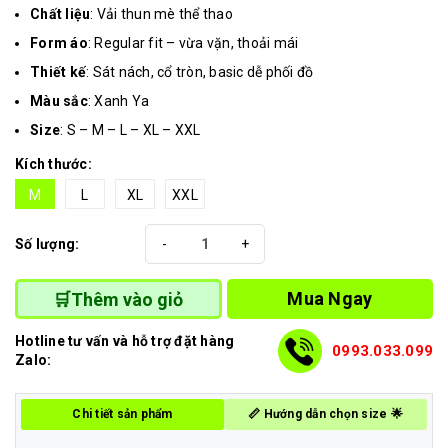
Chất liệu
: Vải thun mè thể thao
Form áo
: Regular fit – vừa vặn, thoải mái
Thiết kế
: Sát nách, cổ tròn, basic dễ phối đồ
Màu sắc
: Xanh Ya
Size
: S – M – L – XL – XXL
Kích thước:
M
L
XL
XXL
Số lượng:
-
+
Mua Ngay
🛒Thêm vào giỏ
Hotline tư vấn và hỗ trợ đặt hàng
0993.033.099
Zalo:
Chi tiết sản phẩm
📏 Hướng dẫn chọn size 🌟