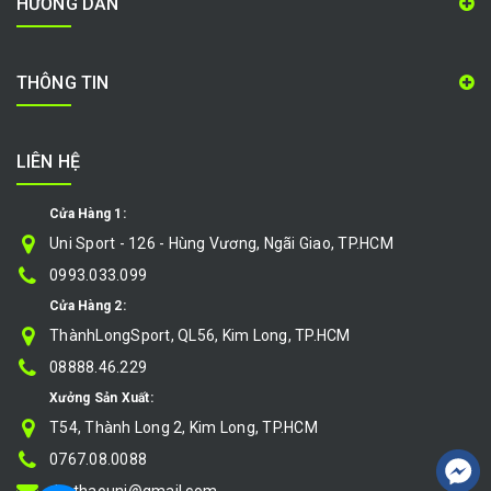
HƯỚNG DẪN
THÔNG TIN
LIÊN HỆ
Cửa Hàng 1:
Uni Sport - 126 - Hùng Vương, Ngãi Giao, TP.HCM
0993.033.099
Cửa Hàng 2:
ThànhLongSport, QL56, Kim Long, TP.HCM
08888.46.229
Xưởng Sản Xuất:
T54, Thành Long 2, Kim Long, TP.HCM
0767.08.0088