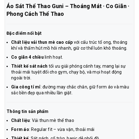
Áo Sát Thể Thao Guni – Thoáng Mát · Co Giãn ·
Phong Cách Thể Thao
Đặc điểm nổi bật
Chất liệu vải thun mè cao cấp
với cấu trúc tổ ong, thoáng
khí và thấm hút mồ hôi nhanh, giữ cơ thể luôn khô thoáng.
Co giãn 4 chiều
linh hoạt.
Thiết kế sát nách
tối ưu giải phóng cánh tay, mang lại sự
thoải mái tuyệt đối cho gym, chạy bộ, và mọi hoạt động
ngoài trời.
Gia công tỉ mỉ
: đường may chắc chắn, giữ form áo và màu
sắc bền đẹp qua nhiều lần giặt.
Thông tin sản phẩm
Chất liệu
: Vải thun mè thể thao
Form áo
: Regular fit – vừa vặn, thoải mái
Thiết kế
: Sát nách, cổ tròn, basic dễ phối đồ