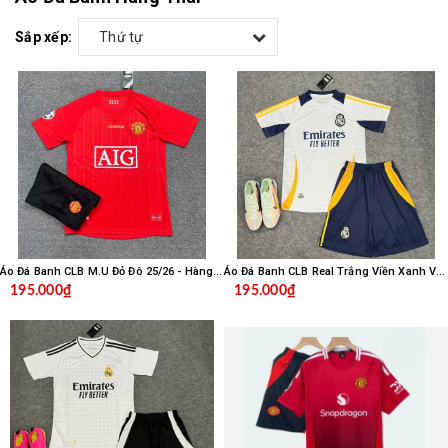
Sắp xếp:
Thứ tự
Áo Đá Banh CLB M.U Đỏ Đô 25/26 - Hàng Thái
Áo Đá Banh CLB Real Trắng Viền Xanh Vàng 24/25 - Thái
195.000₫
195.000₫