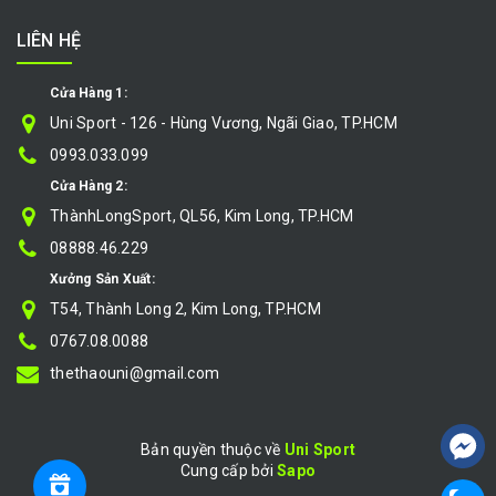
LIÊN HỆ
Cửa Hàng 1:
Uni Sport - 126 - Hùng Vương, Ngãi Giao, TP.HCM
0993.033.099
Cửa Hàng 2:
ThànhLongSport, QL56, Kim Long, TP.HCM
08888.46.229
Xưởng Sản Xuất:
T54, Thành Long 2, Kim Long, TP.HCM
0767.08.0088
thethaouni@gmail.com
Bản quyền thuộc về
Uni Sport
Cung cấp bởi
|
Sapo